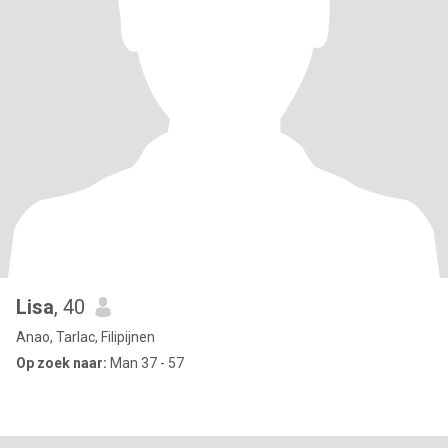
Lisa
, 40
Anao, Tarlac, Filipijnen
Op zoek naar:
Man 37 - 57