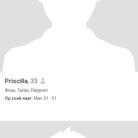
Priscilla
, 33
Anao, Tarlac, Filipijnen
Op zoek naar:
Man 31 - 51