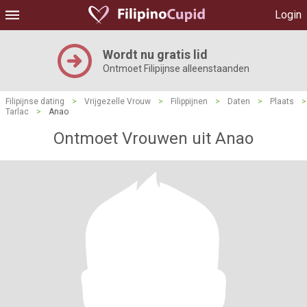
Login
Wordt nu gratis lid
Ontmoet Filipijnse alleenstaanden
Filipijnse dating
>
Vrijgezelle Vrouw
>
Filippijnen
>
Daten
>
Plaats
>
Tarlac
>
Anao
Ontmoet Vrouwen uit Anao