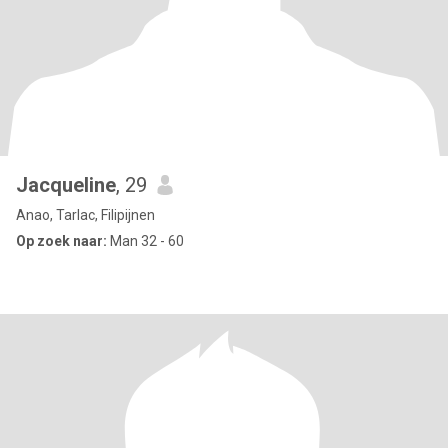
Jacqueline
, 29
Anao, Tarlac, Filipijnen
Op zoek naar:
Man 32 - 60