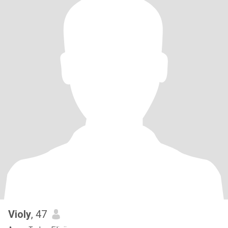
Violy
, 47