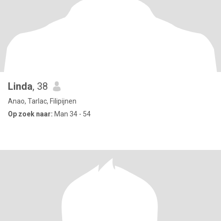
Linda
, 38
Anao, Tarlac, Filipijnen
Op zoek naar:
Man 34 - 54