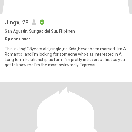
Jingx
, 28
San Agustin, Surigao del Sur, Filipijnen
Op zoek naar:
This is Jing! 28years old ,single ,no Kids ,Never been married, I'm A
Romantic ,and I'm looking for someone who's as Interested in A
Long term Relationship as I am.. I'm pretty introvert at first as you
get to know me,I'm the most awkwardly Expressi