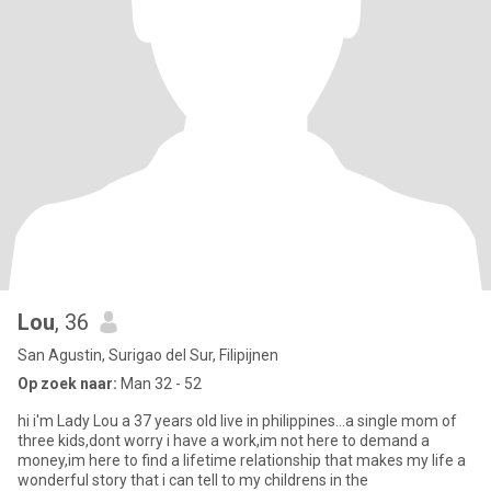
Lou
, 36
San Agustin, Surigao del Sur, Filipijnen
Op zoek naar:
Man 32 - 52
hi i'm Lady Lou a 37 years old live in philippines...a single mom of
three kids,dont worry i have a work,im not here to demand a
money,im here to find a lifetime relationship that makes my life a
wonderful story that i can tell to my childrens in the