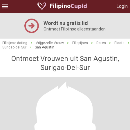
Login
Wordt nu gratis lid
Ontmoet Filipijnse alleenstaanden
Filipijnse dating
>
Vrijgezelle Vrouw
>
Filippijnen
>
Daten
>
Plaats
>
Surigao del Sur
>
San Agustin
Ontmoet Vrouwen uit San Agustin,
Surigao-Del-Sur