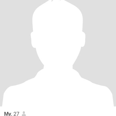
My
, 27