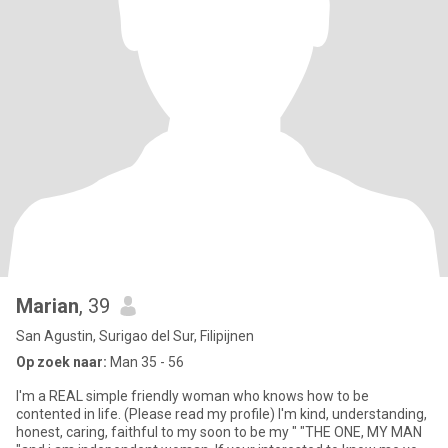
Marian
, 39
San Agustin, Surigao del Sur, Filipijnen
Op zoek naar:
Man 35 - 56
I'm a REAL simple friendly woman who knows how to be
contented in life. (Please read my profile) I'm kind, understanding,
honest, caring, faithful to my soon to be my " "THE ONE, MY MAN