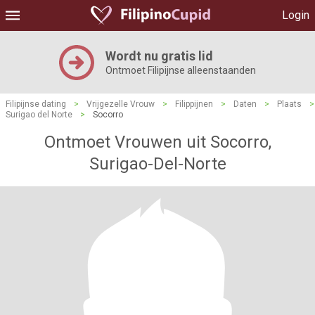
Login
Wordt nu gratis lid
Ontmoet Filipijnse alleenstaanden
Filipijnse dating
>
Vrijgezelle Vrouw
>
Filippijnen
>
Daten
>
Plaats
>
Surigao del Norte
>
Socorro
Ontmoet Vrouwen uit Socorro,
Surigao-Del-Norte