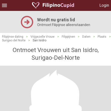
Login
Wordt nu gratis lid
Ontmoet Filipijnse alleenstaanden
Filipijnse dating
>
Vrijgezelle Vrouw
>
Filippijnen
>
Daten
>
Plaats
>
Surigao del Norte
>
San Isidro
Ontmoet Vrouwen uit San Isidro,
Surigao-Del-Norte