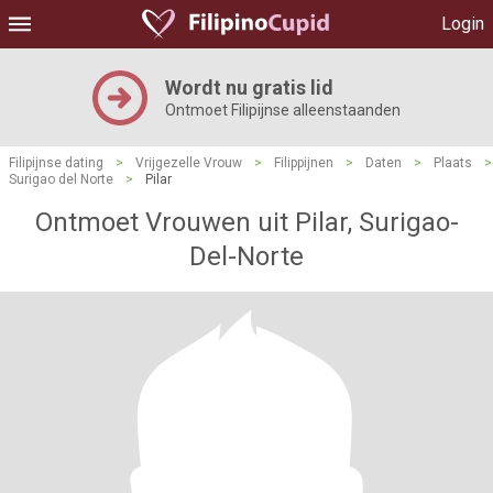
Login
Wordt nu gratis lid
Ontmoet Filipijnse alleenstaanden
Filipijnse dating
>
Vrijgezelle Vrouw
>
Filippijnen
>
Daten
>
Plaats
>
Surigao del Norte
>
Pilar
Ontmoet Vrouwen uit Pilar, Surigao-
Del-Norte