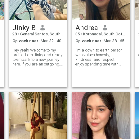
.
Jinky B
Andrea
28
•
General Santos, South Cotabato, Filipijnen
35
•
Koronadal, South Cotabato, Filipijnen
Op zoek naar:
Man 32 - 40
Op zoek naar:
Man 38 - 65
Hey yeah! Welcome to my
I'm a down-to-earth person
profile. I am Jinky and ready
who values honesty,
to embark to a new journey
kindness, and respect. I
here. If you are an outgoing,
enjoy spending time with
love dogs and traveling then
family and friends, trying
we might be match!😊 I have
new things, and making the
3 dogs that I love and a job
most of life's simple
that I treasure. I work with
moments. I believe that good
foreign client, thus, c
communication, trust, and
laughter are the found