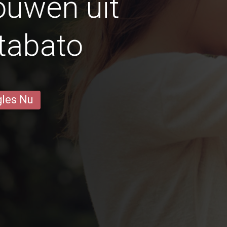
ouwen uit
tabato
gles Nu