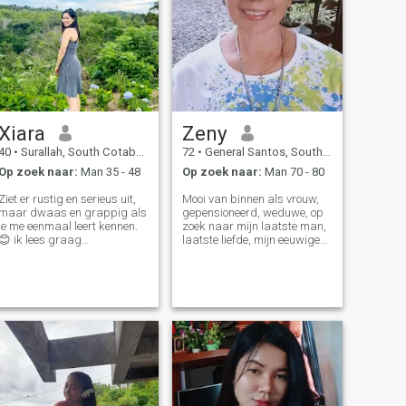
Xiara
Zeny
40
•
Surallah, South Cotabato, Filipijnen
72
•
General Santos, South Cotabato, Filipijnen
Op zoek naar:
Man 35 - 48
Op zoek naar:
Man 70 - 80
Ziet er rustig en serieus uit,
Mooi van binnen als vrouw,
maar dwaas en grappig als
gepensioneerd, weduwe, op
je me eenmaal leert kennen.
zoek naar mijn laatste man,
😊 ik lees graag
laatste liefde, mijn eeuwige
films/historische drama's en
liefde. Eerlijk, aardig,
kijk er graag naar. Ik hou
respectvol, waar met puur
van het strand, maar ik heb
hart, goed karakter, familie
iemand nodig om me te leren
georiënteerd. Houdt van
zwemmen.😅 ik ben eerlijk,
tuinieren en wil handen
loyaal en lief. Maar kan
vasthouden in het openbaar.
soms koppig zijn vooral over
Wil lief hebben en geliefd
de dingen waar ik
worden omdat liefde ons
hartstochtelijk over ben. Ik
inspiratie geeft, geluk, lachen
hou van een goede
en glimlachen. Geld kan geen
lach/banter en zou geweldig
liefde kopen omdat liefde een
zijn als je geestig bent. Voel
diep gevoel is.