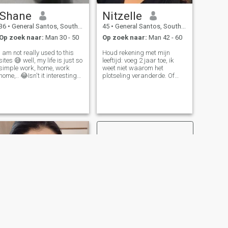
Shane
Nitzelle
36
•
General Santos, South Cotabato, Filipijnen
45
•
General Santos, South Cotabato, Filipijnen
Op zoek naar:
Man 30 - 50
Op zoek naar:
Man 42 - 60
I am not really used to this
Houd rekening met mijn
sites 😅 well, my life is just so
leeftijd: voeg 2 jaar toe, ik
simple work, home, work
weet niet waarom het
home,.. 😂Isn't it interesting?
plotseling veranderde. Of
😂 I am nurse by profession,
misschien een storing in het
I wanted to explore the
systeem. Dank je💙 in mijn
world,other cultures.. Etc. I'm
leven, heb ik nooit
family oriented, I love music,
geprobeerd om indruk te
and I look b
maken op iemand zodat ze
me mogen, want als ik dat
doe, zal ik dat imago voor de
Ik ben misschien niet zo dicht
bij perfectie als andere
mensen. Maar wie kan het
wat schelen? Het is niet voor
hen dat ik leef. Wat telt is
dat, ik mezelf ken en ik weet
hoe ik eruit zie van binnen en
ik ben het waard. Dit ben ik,
dat ben ik. Zoals ze zeggen:
"Als je me niet aankan als ik
slecht ben, dan verdien je mij
niet als ik goed ben". Houd
VOLGENDE