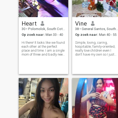
en vindingrijk, hou van
natuur, dieren, beneden op
aarde, geloof altijd in
eerlijkheid is het beste beleid
Heart
Vine
30
•
Polomolok, South Cotabato, Filipijnen
38
•
General Santos, South Cotabato, Filipijnen
Op zoek naar:
Man 33 - 40
Op zoek naar:
Man 40 - 55
Hi there! It looks like we found
Simple, loving, caring,
each other at the perfect
hospitable, family-oriented,
place and time. I am a single
really love children even I
mom of three and badly need
don't have my own so I just
a job to feed my kids. If you
enjoy my nephews and
have a small or big
nieces. Really love singing
business, I can be of help.
and music. I'm not here for
Hire me! I've got the skills to
playing games. I'm not sexy
handle all the task
coz I'm a little bit chubby, but
I