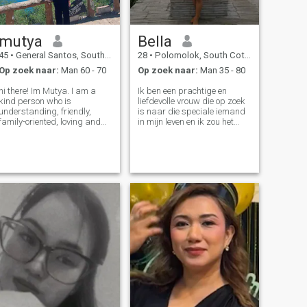
mutya
Bella
45
•
General Santos, South Cotabato, Filipijnen
28
•
Polomolok, South Cotabato, Filipijnen
Op zoek naar:
Man 60 - 70
Op zoek naar:
Man 35 - 80
hi there! Im Mutya. I am a
Ik ben een prachtige en
kind person who is
liefdevolle vrouw die op zoek
understanding, friendly,
is naar die speciale iemand
family-oriented, loving and
in mijn leven en ik zou het
caring. I love to watch
universum reizen om alleen
movies, listening to music
maar bij die Ik hou van
and trying to learn some
knuffelen en kussen en
recipes and baking. I am an
romantisch zijn. Ik hou ook
aquarius and an introverted
van koken, van lange
person thus i'd
wandelingen in het
maanlicht en van picknicken.
Als je een lieve vrouw wilt
leren kennen die je goed zal
behandelen, stuur me dan
gerust een bericht. Ik hoop
snel van je te horen.