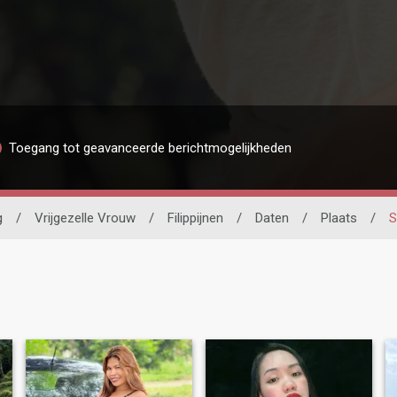
Toegang tot geavanceerde berichtmogelijkheden
g
/
Vrijgezelle Vrouw
/
Filippijnen
/
Daten
/
Plaats
/
S