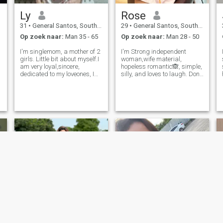
Ly
Rose
31
•
General Santos, South Cotabato, Filipijnen
29
•
General Santos, South Cotabato, Filipijnen
Op zoek naar:
Man 35 - 65
Op zoek naar:
Man 28 - 50
I'm singlemom, a mother of 2
I'm Strong independent
girls. Little bit about myself.I
woman,wife material,
am very loyal,sincere,
hopeless romantic🙈, simple,
dedicated to my loveones, I
silly, and loves to laugh. Don't
like to be surprise like small
message me if you are not
efforts is very much
the one for me, I'm proud to
appreciated because
say I am single Mother of
eversince I never experience
one. I just want to be honest. I
to be surprise. I like outdoors
don't want drama either. Age
like