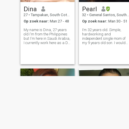
Dina
Pearl
27
•
Tampakan, South Cotabato, Filipijnen
32
•
General Santos, South Cotabato, Filipijnen
Op zoek naar:
Man 27 - 48
Op zoek naar:
Man 30 - 51
My name is Dina, 27 years
I’m 32 years old. Simple,
old I'm from the Philippines
hardworking and
but I'm here in Saudi Arabia,
independent single mom of
I currently work here as a Dh,
my 9 years old son. I would
I have two years contract
describe myself as
here ,and next year I'll be
affectionate, passionate,
back to the Philippines. By
loves to laugh and have a
the way I join in this Dating
sense of humor. I don’t want
Site looking for a ser
stress so do be too serious in
life coz we need to be