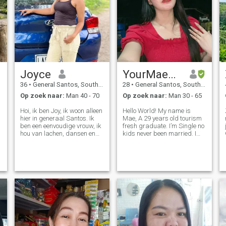
Joyce
YourMaePH
36
•
General Santos, South Cotabato, Filipijnen
28
•
General Santos, South Cotabato, Filipijnen
Op zoek naar:
Man 40 - 70
Op zoek naar:
Man 30 - 65
Hoi, ik ben Joy, ik woon alleen
Hello World! My name is
hier in generaal Santos. Ik
Mae, A 29 years old tourism
ben een eenvoudige vrouw, ik
fresh graduate. I’m Single no
o
hou van lachen, dansen en
kids never been married. I
zingen, en ik ben grappig om
consider myself as a very
er te zijn, ik ben trouw en
family-oriented, dedicated,
trouw als ik mijn partner hier
affectionate, sincere, honest,
kan vinden, ik ben
loyal, serious, kind, sweet,
avontuurlijk en altijd graag
caring, clingy, thought
gelukkig zijn, ik hou van
buitenactiviteiten. Ik
hunkerde naar eenvoud en ik
kan gewoon niet eeuwig
eenzaam leven.