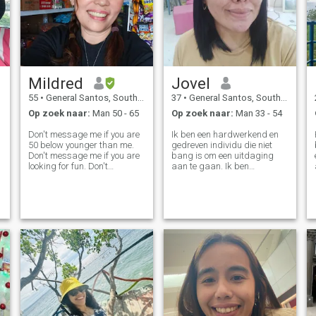
Mildred
Jovel
55
•
General Santos, South Cotabato, Filipijnen
37
•
General Santos, South Cotabato, Filipijnen
Op zoek naar:
Man 50 - 65
Op zoek naar:
Man 33 - 54
Don't message me if you are
Ik ben een hardwerkend en
50 below younger than me.
gedreven individu die niet
Don't message me if you are
bang is om een uitdaging
looking for fun. Don't
aan te gaan. Ik ben
message me if you are
gepassioneerd over mijn
financially struggling that
werk en ik weet hoe ik het
you cannot afford to travel to
werk moet doen. Ik zou
meet me. Don't message me
mezelf omschrijven als een
if you are stingy. Don't
open en eerlijk persoon die
mesage me if
niet gelooft in het misleiden
van andere mensen en
probeert eerlijk te zijn in alles
wat ik doe.