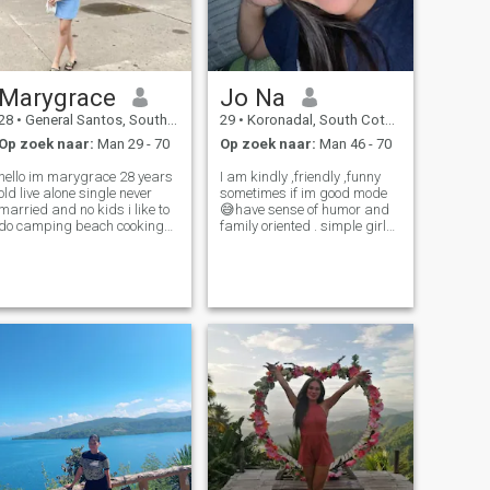
Marygrace
Jo Na
28
•
General Santos, South Cotabato, Filipijnen
29
•
Koronadal, South Cotabato, Filipijnen
Op zoek naar:
Man 29 - 70
Op zoek naar:
Man 46 - 70
hello im marygrace 28 years
I am kindly ,friendly ,funny
old live alone single never
sometimes if im good mode
married and no kids i like to
😅have sense of humor and
do camping beach cooking
family oriented . simple girl
and swimming watch
morena i love cooking .i love to
movies read book . i have my
eat chocolates ,also
passport and visa but my
experience other food wonens
visa already expired need to
like that 😍❤ dont mssge if
renew on it and i have a
you have a lots of women in y
caregiver ce