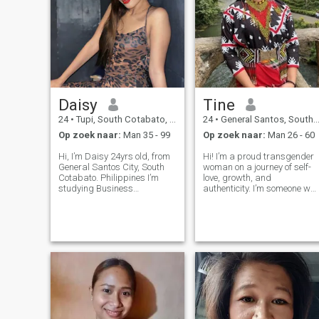
Daisy
Tine
24
•
Tupi, South Cotabato, Filipijnen
24
•
General Santos, South Cotabato, Filipijnen
Op zoek naar:
Man 35 - 99
Op zoek naar:
Man 26 - 60
Hi, I’m Daisy 24yrs old, from
Hi! I’m a proud transgender
General Santos City, South
woman on a journey of self-
Cotabato. Philippines I’m
love, growth, and
studying Business
authenticity. I’m someone wh
Management and working
values deep connections,
as a cashier at the same
good conversations, and
time. I like good things. I
staying true to who I am.
value honesty, loyalty,
Whether it’s laughing over
kindness, generosity and
simple things, exploring new
peace of mind.
ideas, or just e