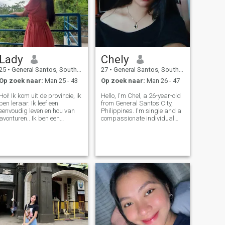
je vrij om hallo te zeggen.
Lady
Chely
25
•
General Santos, South Cotabato, Filipijnen
27
•
General Santos, South Cotabato, Filipijnen
Op zoek naar:
Man 25 - 43
Op zoek naar:
Man 26 - 47
Hoi! Ik kom uit de provincie, ik
Hello, I'm Chel, a 26-year-old
ben leraar. Ik leef een
from General Santos City,
eenvoudig leven en hou van
Philippines. I'm single and a
avonturen.. Ik ben een
compassionate individual
pastoor kind. Ik hou van
who enjoys traveling. I have a
strand (wonen in de buurt),
positive outlook and always
bergen, wandelen, klimmen,
seek the bright side of
en kamperen. Ik hou van
things. I also love watching
vogels en bang voor
TikTok videos and find joy
kattenlol. Ik ben
alleenstaande moeder, op
zoek naar een ware liefde
met respect, loyaliteit en
eerlijkheid. Niet in plezier,
hook.ups of voor games.
Geen lichaam verdient het om
met en taille van de tijd
gespeeld te worden.