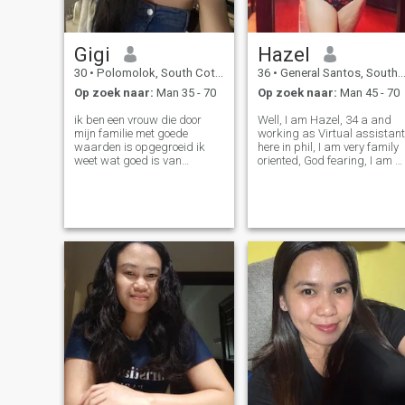
Gigi
Hazel
30
•
Polomolok, South Cotabato, Filipijnen
36
•
General Santos, South Cotabato, Filipijnen
Op zoek naar:
Man 35 - 70
Op zoek naar:
Man 45 - 70
ik ben een vrouw die door
Well, I am Hazel, 34 a and
mijn familie met goede
working as Virtual assistant
waarden is opgegroeid ik
here in phil, I am very family
weet wat goed is van
oriented, God fearing, I am s
verkeerd en ik ben God bang,
neat and organize, I love to
ik ben een beetje verlegen in
bake, cook and travel,
het begin, maar ik ben leuk
swimming, Beaches,
als je me eenmaal leert
Snorkling, Scuba diving, I
kennen en zeker lief en
am very adventurous person
aanhankelijk ben ik
I am
misschien je kleine liefje uit
de Filippijnen 😘