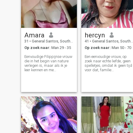
Amara
hercyn
31
•
General Santos, South Cotabato, Filipijnen
41
•
General Santos, South Cotabato, Filipijnen
Op zoek naar:
Man 29 - 35
Op zoek naar:
Man 50 - 70
Eenvoudige Filippijnse vrouw
Een eenvoudige vrouw, op
die in het begin van nature
zoek naar echte liefde, geen
verlegen is, maar als ik je
spelletjes, omdat ik geen tijd
leer kennen en me
voor dat, familie
comfortabel voel in je, dan zul
georiënteerd, en liefdevol, ik
je zien hoe grappig,
heb veel interesse, maar ik
makkelijk en vriendelijk
zet altijd terzijde, op mijn
persoon ik ben. Ik ben een
leeftijd, ben ik genoeg om
"Actie is beter dat woorden"
mijn levenslange partner te
soort persoon, je weet dat ik
vinden, ik ben een
geïnteresseerd ben in
schoonheidsspecialist en
iemand als ik volledig moeite
nagel kunstenaar
doe om hem te kennen.
verwachten, en één ding, ik
was hier niet om te scam of
om mijn zelf uit te buiten voor
geld, ik weet hoe moeilijk om
geld te vinden, want ik ben
een hard werkend persoon,