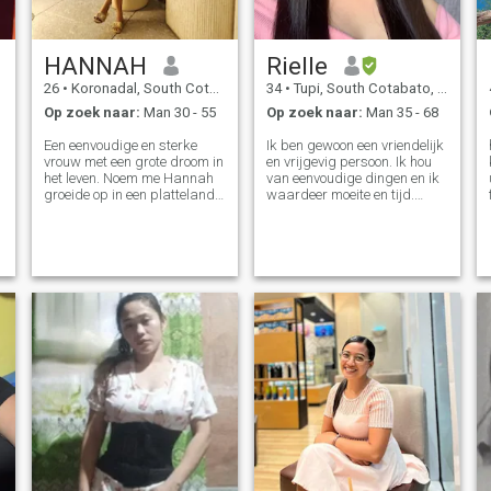
HANNAH
Rielle
26
•
Koronadal, South Cotabato, Filipijnen
34
•
Tupi, South Cotabato, Filipijnen
Op zoek naar:
Man 30 - 55
Op zoek naar:
Man 35 - 68
Een eenvoudige en sterke
Ik ben gewoon een vriendelijk
vrouw met een grote droom in
en vrijgevig persoon. Ik hou
het leven. Noem me Hannah
van eenvoudige dingen en ik
o
groeide op in een platteland
waardeer moeite en tijd.
met veel dingen te verkennen.
Leeftijd doet er niet toe. Ik ben
Extrovert dame, met gevoel
zorgzaam, liefdevol en hou
voor humor, hardwerkend,
van knuffelen en kussen. Mijn
blij met het eenvoudige leven
liefdestaal is fysieke
,
maar bereid om nieuwe
aanraking. Mijn hobby's zijn
dingen in het leven te
koken, planten,
verkennen om persoonlijk te
films/bioscoop. Ik woon
ontwikkelen.
graag op het platteland,
zoals de stad dat doet met
de natuur.