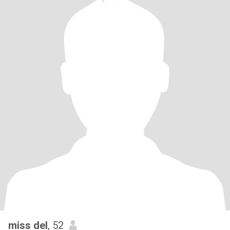
miss del
, 52