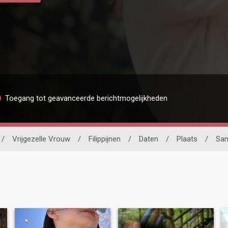
Toegang tot geavanceerde berichtmogelijkheden
/
Vrijgezelle Vrouw
/
Filippijnen
/
Daten
/
Plaats
/
Sa