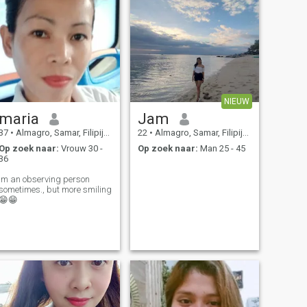
NIEUW
maria
Jam
37
•
Almagro, Samar, Filipijnen
22
•
Almagro, Samar, Filipijnen
Op zoek naar:
Vrouw 30 -
Op zoek naar:
Man 25 - 45
36
im an observing person
sometimes., but more smiling
😁😁