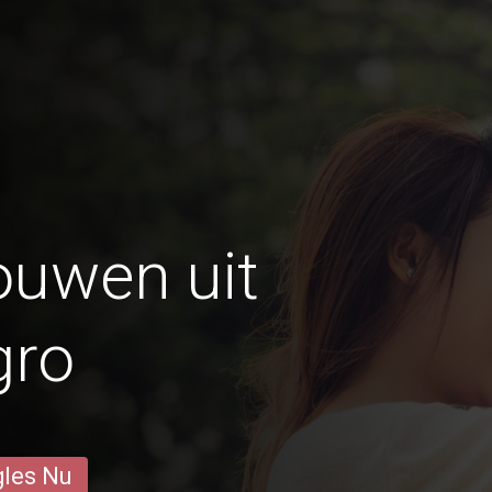
ouwen uit
gro
gles Nu