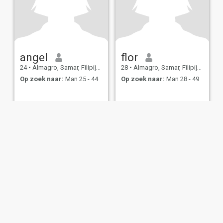
angel
flor
24
•
Almagro, Samar, Filipijnen
28
•
Almagro, Samar, Filipijnen
Op zoek naar:
Man 25 - 44
Op zoek naar:
Man 28 - 49
bruiksvoorwaarden
Terugbetalingsbeleid
Privacybeleid
Cookiebeleid
Veilig
IL MIL, INC. located at 200 Townsend St., Unit 43, San Francisco CA 94