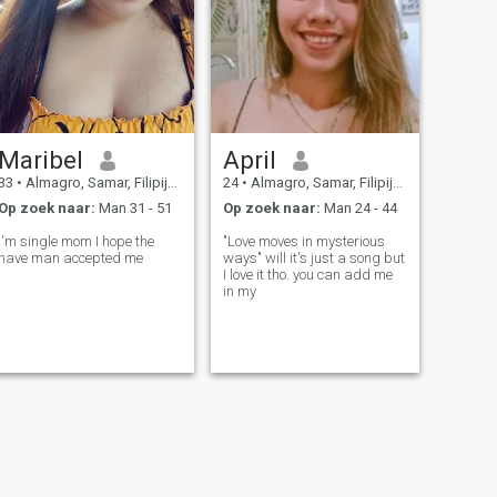
Maribel
April
33
•
Almagro, Samar, Filipijnen
24
•
Almagro, Samar, Filipijnen
Op zoek naar:
Man 31 - 51
Op zoek naar:
Man 24 - 44
I'm single mom I hope the
"Love moves in mysterious
have man accepted me
ways" will it's just a song but
I love it tho. you can add me
in my