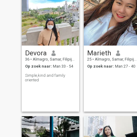
Devora
Marieth
36
•
Almagro, Samar, Filipijnen
25
•
Almagro, Samar, Filipijnen
Op zoek naar:
Man 33 - 54
Op zoek naar:
Man 27 - 40
Simple,kind and family
oriented