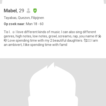
Mabel
, 29
Tayabas, Quezon, Filipijnen
Op zoek naar:
Man 18 - 60
Tis I.. ☺️ I love different kinds of music. I can also sing different
genres, high notes, low notes, growl, screamo, rap, you name it! 🎤
🎼 Love spending time with my 2 beautiful daughters. 🥰👯‍♀️ I am
an ambivert, I like spending time with famil