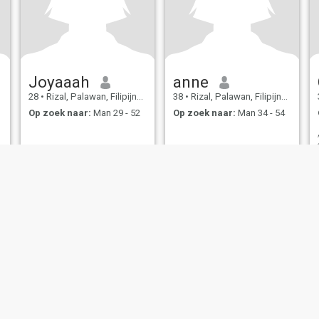
Joyaaah
anne
28
•
Rizal, Palawan, Filipijnen
38
•
Rizal, Palawan, Filipijnen
Op zoek naar:
Man 29 - 52
Op zoek naar:
Man 34 - 54
bruiksvoorwaarden
Terugbetalingsbeleid
Privacybeleid
Cookiebeleid
Veilig
IL MIL, INC. located at 200 Townsend St., Unit 43, San Francisco CA 94