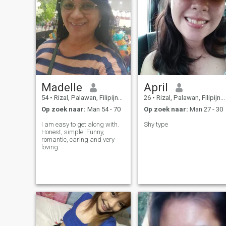
Madelle
April
54
•
Rizal, Palawan, Filipijnen
26
•
Rizal, Palawan, Filipijnen
Op zoek naar:
Man 54 - 70
Op zoek naar:
Man 27 - 30
I am easy to get along with.
Shy type
Honest, simple. Funny,
romantic, caring and very
loving.