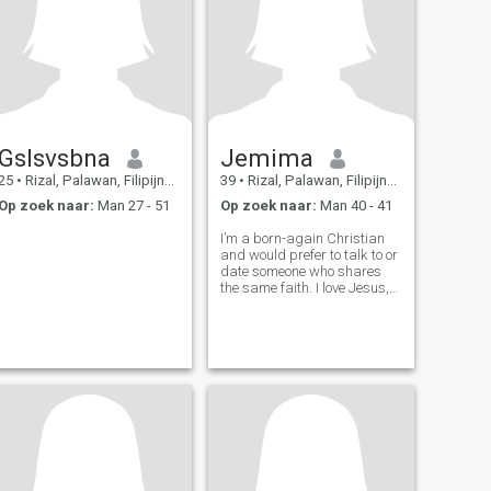
Gslsvsbna
Jemima
25
•
Rizal, Palawan, Filipijnen
39
•
Rizal, Palawan, Filipijnen
Op zoek naar:
Man 27 - 51
Op zoek naar:
Man 40 - 41
I’m a born-again Christian
and would prefer to talk to or
date someone who shares
the same faith. I love Jesus,
and I’m drawn to a man who
puts Him first.