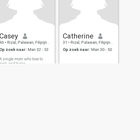
Casey
Catherine
36
•
Rizal, Palawan, Filipijnen
31
•
Rizal, Palawan, Filipijnen
Op zoek naar:
Man 32 - 53
Op zoek naar:
Man 30 - 50
A single mom who love to
cook and bake
 daten
Site map
Gemeenschapsregels
107, USA, reg. number 5529030.