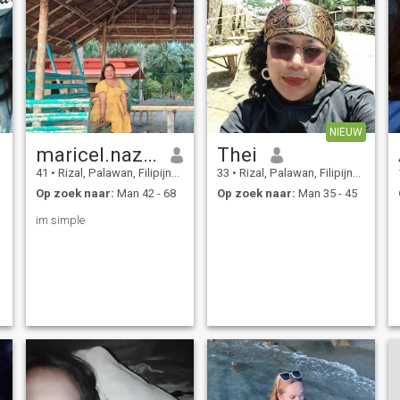
NIEUW
maricel.nazareno
Thei
41
•
Rizal, Palawan, Filipijnen
33
•
Rizal, Palawan, Filipijnen
Op zoek naar:
Man 42 - 68
Op zoek naar:
Man 35 - 45
im simple