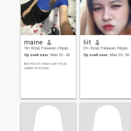
maine
liit
18
•
Rizal, Palawan, Filipijnen
29
•
Rizal, Palawan, Filipijnen
Op zoek naar:
Man 20 - 45
Op zoek naar:
Man 29 - 50
Bel me om meer over mij te
weten te komen.