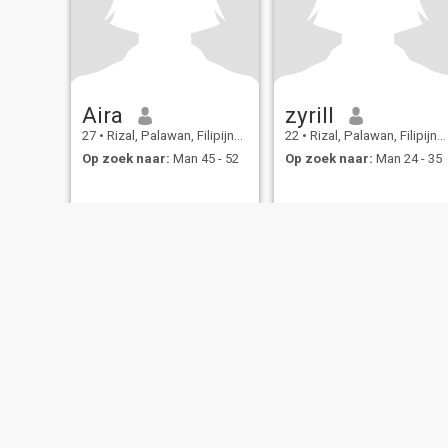
Aira
zyrill
27
•
Rizal, Palawan, Filipijnen
22
•
Rizal, Palawan, Filipijnen
Op zoek naar:
Man 45 - 52
Op zoek naar:
Man 24 - 35
Over ons
Contact
Succesverhalen
Ge
This website is operated by D