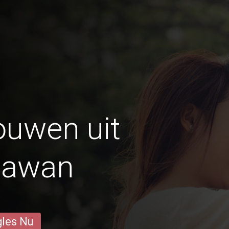
ouwen uit
alawan
gles Nu