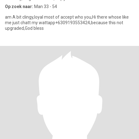
Op zoek naar:
Man 33 - 54
am A bit clingy,loyal most of accept who you,Hi there whose like
me just chatt my wattapp+6309193553424,because this not
upgraded,God bless