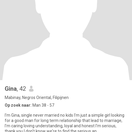
Gina
, 42
Mabinay, Negros Oriental, Filipijnen
Op zoek naar:
Man 38 - 57
I'm Gina, single never married no kids I'm just a simple girl looking
for a good man for long term relationship that lead to marriage,
I'm caring loving understanding, loyal and honest I'm serious,
thank you,I don't know we're to find the serious an