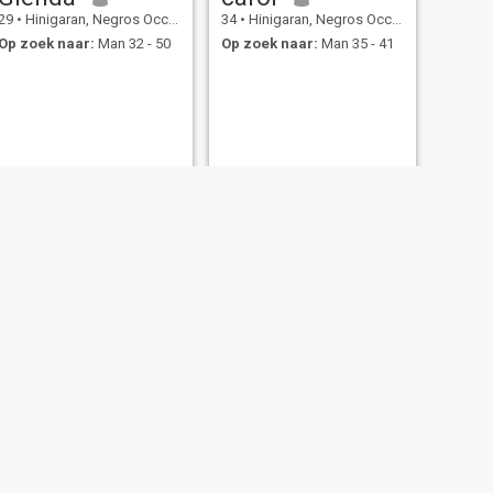
29
•
Hinigaran, Negros Occidental, Filipijnen
34
•
Hinigaran, Negros Occidental, Filipijnen
Op zoek naar:
Man 32 - 50
Op zoek naar:
Man 35 - 41
VOLGENDE
Lon
45
•
Hinigaran, Negros Occidental, Filipijnen