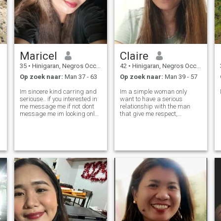
Maricel
Claire
35
•
Hinigaran, Negros Occidental, Filipijnen
42
•
Hinigaran, Negros Occidental, Filipijnen
Op zoek naar:
Man 37 - 63
Op zoek naar:
Man 39 - 57
Im sincere kind carring and
Im a simple woman only
seriouse.. if you interested in
want to have a serious
me message me if not dont
relationship with the man
message me im looking only
that give me respect,
for a good man can accept
loyal,honest and love me who
me even im ugly im not
i am
percfect