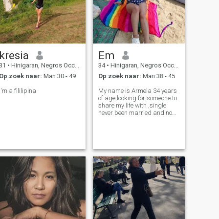
kresia
Em
31
•
Hinigaran, Negros Occidental, Filipijnen
34
•
Hinigaran, Negros Occidental, Filipijnen
Op zoek naar:
Man 30 - 49
Op zoek naar:
Man 38 - 45
I'm a fililipina
My name is Armela 34 years
of age,looking for someone to
share my life with ,single
never been married and no
kids,hoping I found my
partner here☺️