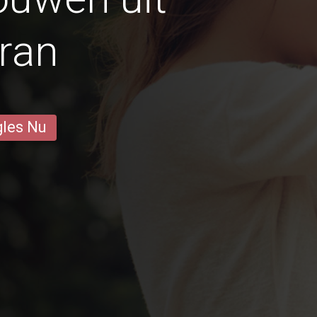
ran
gles Nu