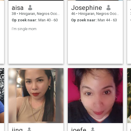
aisa
Josephine
38
•
Hinigaran, Negros Occidental, Filipijnen
46
•
Hinigaran, Negros Occidental, Filipijnen
Op zoek naar:
Man 40 - 60
Op zoek naar:
Man 44 - 63
I'm single mom
jing
joefe