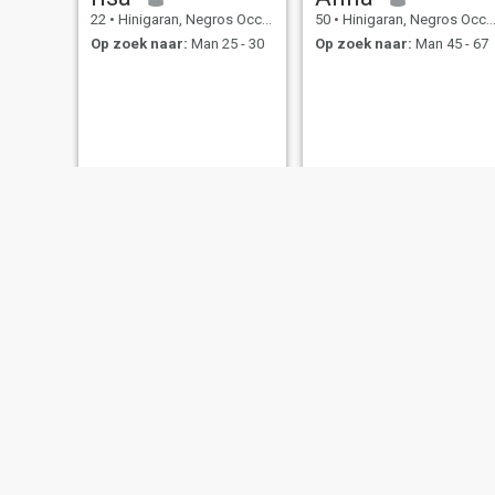
22
•
Hinigaran, Negros Occidental, Filipijnen
50
•
Hinigaran, Negros Occidental, Filipijnen
Op zoek naar:
Man 25 - 30
Op zoek naar:
Man 45 - 67
rosr
Ruth
43
•
Hinigaran, Negros Occidental, Filipijnen
28
•
Hinigaran, Negros Occidental, Filipijnen