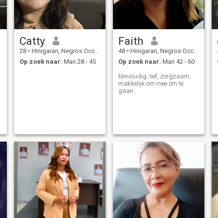
Catty
Faith
28
•
Hinigaran, Negros Occidental, Filipijnen
48
•
Hinigaran, Negros Occidental, Filipijnen
Op zoek naar:
Man 28 - 45
Op zoek naar:
Man 42 - 60
Eenvoudig, lief, zorgzaam,
makkelijk om mee om te
gaan