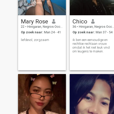
Mary Rose
Chico
22
•
Hinigaran, Negros Occidental, Filipijnen
36
•
Hinigaran, Negros Occidental, Filipijnen
Op zoek naar:
Man 24 - 41
Op zoek naar:
Man 37 - 54
liefdevol, zorgzaam
ik ben een eenvoudige en
rechttoe rechtaan vrouw
omdat ik het niet leuk vind
om leugens te maken.