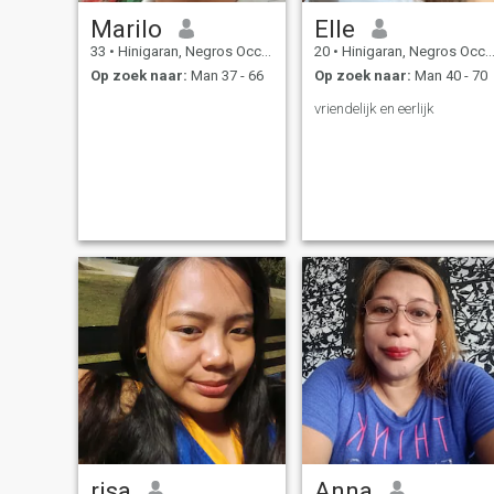
Marilo
Elle
33
•
Hinigaran, Negros Occidental, Filipijnen
20
•
Hinigaran, Negros Occidental, Filipijnen
Op zoek naar:
Man 37 - 66
Op zoek naar:
Man 40 - 70
vriendelijk en eerlijk
risa
Anna