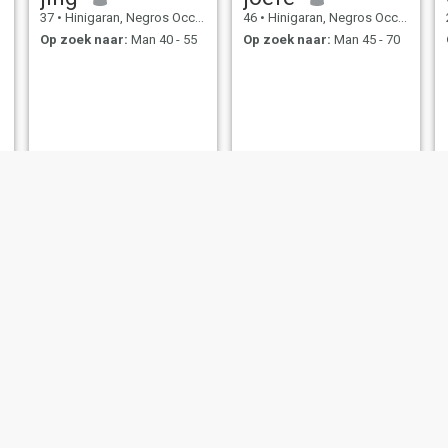
37
•
Hinigaran, Negros Occidental, Filipijnen
46
•
Hinigaran, Negros Occidental, Filipijnen
Op zoek naar:
Man 40 - 55
Op zoek naar:
Man 45 - 70
anah
Anna
43
•
Hinigaran, Negros Occidental, Filipijnen
23
•
Hinigaran, Negros Occidental, Filipijnen