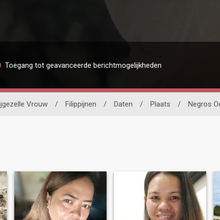
Toegang tot geavanceerde berichtmogelijkheden
ijgezelle Vrouw
/
Filippijnen
/
Daten
/
Plaats
/
Negros Oc