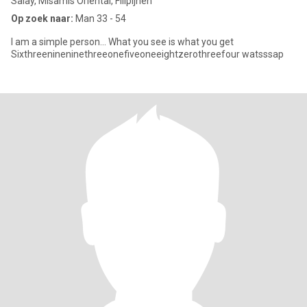
Salay, Misamis Oriental, Filipijnen
Op zoek naar:
Man 33 - 54
I am a simple person... What you see is what you get
Sixthreenineninethreeonefiveoneeightzerothreefour watsssap