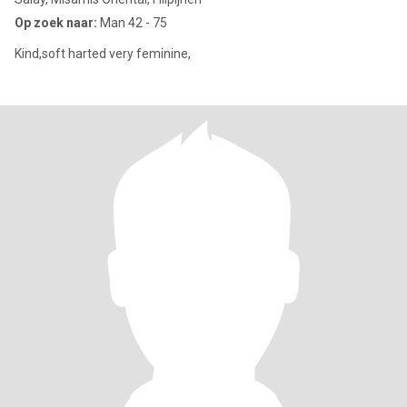
Op zoek naar:
Man 42 - 75
Kind,soft harted very feminine,