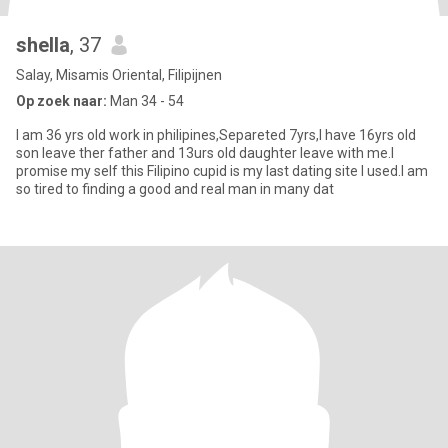
shella
, 37
Salay, Misamis Oriental, Filipijnen
Op zoek naar:
Man 34 - 54
I am 36 yrs old work in philipines,Separeted 7yrs,I have 16yrs old
son leave ther father and 13urs old daughter leave with me.I
promise my self this Filipino cupid is my last dating site I used.I am
so tired to finding a good and real man in many dat