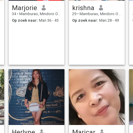
Marjorie
krishna
34
•
Mamburao, Mindoro Occidental, Filipijnen
29
•
Mamburao, Mindoro Occidental, Filipijnen
Op zoek naar:
Man 36 - 45
Op zoek naar:
Man 28 - 49
Herlyne
Maricar