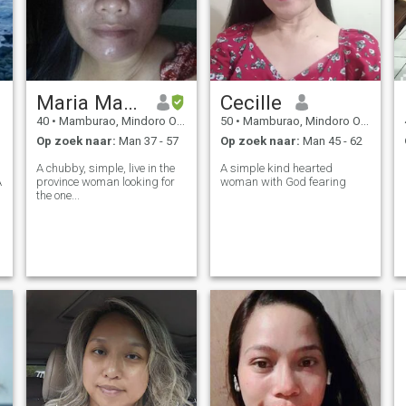
Maria Marites
Cecille
40
•
Mamburao, Mindoro Occidental, Filipijnen
50
•
Mamburao, Mindoro Occidental, Filipijnen
Op zoek naar:
Man 37 - 57
Op zoek naar:
Man 45 - 62
A chubby, simple, live in the
A simple kind hearted
A
province woman looking for
woman with God fearing
the one...
e