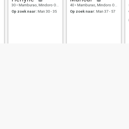
30
•
Mamburao, Mindoro Occidental, Filipijnen
40
•
Mamburao, Mindoro Occidental, Filipijnen
Op zoek naar:
Man 30 - 35
Op zoek naar:
Man 37 - 57
Lady Suzette
ARIANE
32
•
Mamburao, Mindoro Occidental, Filipijnen
26
•
Mamburao, Mindoro Occidental, Filipijnen