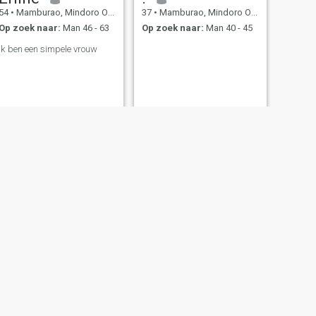
54
•
Mamburao, Mindoro Occidental, Filipijnen
37
•
Mamburao, Mindoro Occidental, Filipijnen
Op zoek naar:
Man 46 - 63
Op zoek naar:
Man 40 - 45
ik ben een simpele vrouw
VOLGENDE
Kim
24
•
Mamburao, Mindoro Occidental, Filipijnen