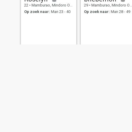
22
•
Mamburao, Mindoro Occidental, Filipijnen
29
•
Mamburao, Mindoro Occidental, Filipijnen
Op zoek naar:
Man 23 - 40
Op zoek naar:
Man 28 - 49
Asare
Nenz
35
•
Mamburao, Mindoro Occidental, Filipijnen
99
•
Mamburao, Mindoro Occidental, Filipijnen