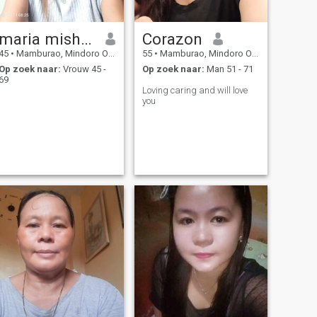
maria mishyla m.
Corazon
45
•
Mamburao, Mindoro Occidental, Filipijnen
55
•
Mamburao, Mindoro Occidental, Filipijnen
Op zoek naar:
Vrouw 45 -
Op zoek naar:
Man 51 - 71
69
Loving caring and will love
you