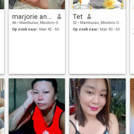
marjorie anne
Tet
46
•
Mamburao, Mindoro Occidental, Filipijnen
52
•
Mamburao, Mindoro Occidental, Filipijnen
Op zoek naar:
Man 42 - 65
Op zoek naar:
Man 50 - 65