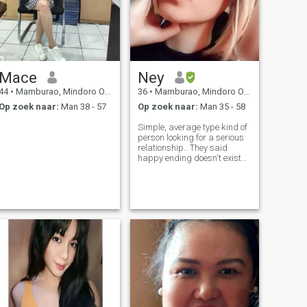
Mace
Ney
44
•
Mamburao, Mindoro Occidental, Filipijnen
36
•
Mamburao, Mindoro Occidental, Filipijnen
Op zoek naar:
Man 38 - 57
Op zoek naar:
Man 35 - 58
Simple, average type kind of
person looking for a serious
relationship.. They said
happy ending doesn't exist
nowadays, but I'm still
hoping to find my forever.. My
happy ending..