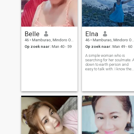
Belle
Elna
46
•
Mamburao, Mindoro Occidental, Filipijnen
46
•
Mamburao, Mindoro Occidental, Filipijnen
Op zoek naar:
Man 40 - 59
Op zoek naar:
Man 49 - 60
A simple woman who is
searching for her soulmate. 
down to earth person and
easy to talk with. I know ther
will be really someone out
there for me.