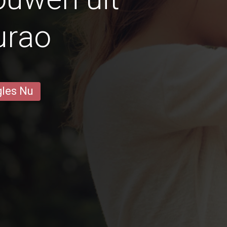
rao
gles Nu