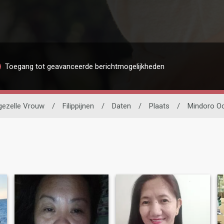
Toegang tot geavanceerde berichtmogelijkheden
jgezelle Vrouw
/
Filippijnen
/
Daten
/
Plaats
/
Mindoro Oc