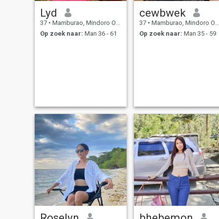
Lyd
cewbwek
37
•
Mamburao, Mindoro Occidental, Filipijnen
37
•
Mamburao, Mindoro Occidental, Filipijnen
Op zoek naar:
Man 36 - 61
Op zoek naar:
Man 35 - 59
Roselyn
bhebemon