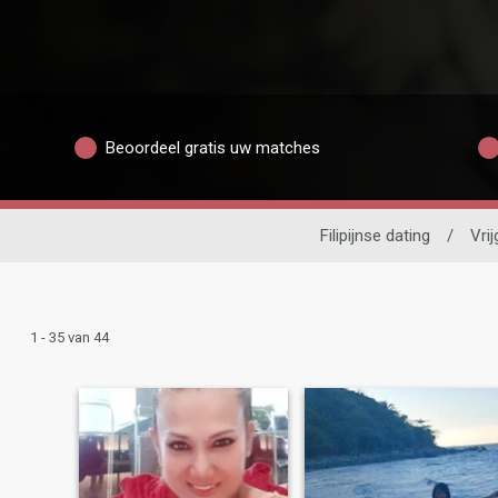
Beoordeel gratis uw matches
Filipijnse dating
/
Vri
1 - 35 van 44