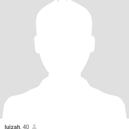
luizah
, 40