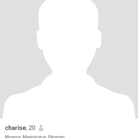
charise
, 20
Mogpog, Marinduque, Filipijnen