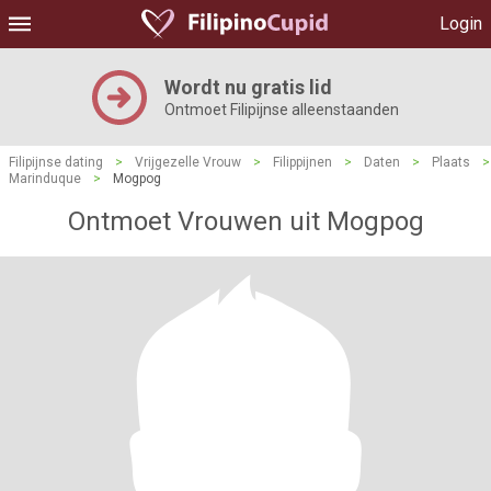
Login
Wordt nu gratis lid
Ontmoet Filipijnse alleenstaanden
Filipijnse dating
>
Vrijgezelle Vrouw
>
Filippijnen
>
Daten
>
Plaats
>
Marinduque
>
Mogpog
Ontmoet Vrouwen uit Mogpog