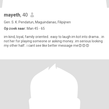
mayeth
, 40
Gen. S. K. Pendatun, Maguindanao, Filipijnen
Op zoek naar:
Man 45 - 65
im kind, loyal, family oriented.. easy to laugh im kot into drama… in
not her for playing someone or asking money.. im serious looking
my other half.. i cant see like better message me😍😍😍