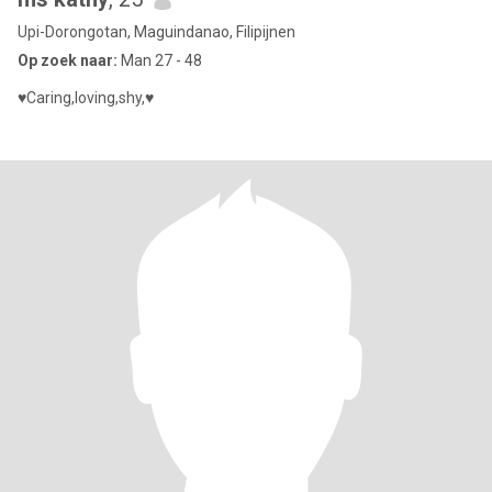
Upi-Dorongotan, Maguindanao, Filipijnen
Op zoek naar:
Man 27 - 48
♥️Caring,loving,shy,♥️