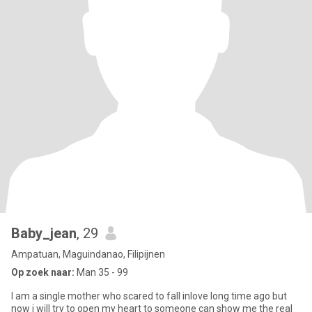
Baby_jean
, 29
Ampatuan, Maguindanao, Filipijnen
Op zoek naar:
Man 35 - 99
I am a single mother who scared to fall inlove long time ago but
now i will try to open my heart to someone can show me the real