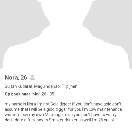
Nora
, 26
Sultan Kudarat, Maguindanao, Filipijnen
Op zoek naar:
Man 26 - 35
my name is Nora I’m not Gold digger if you don’t have gold don’t
assume that I will be a gold digger for you I’m Low maintenance
women I pay my own Mockingbird so you don’t have to worry I
don’t date a fuck boy to Smoker drinker as well I’m 26 yrs ol