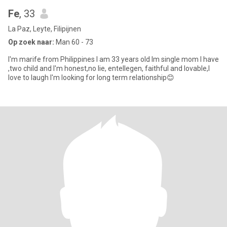
Fe
, 33
La Paz, Leyte, Filipijnen
Op zoek naar:
Man 60 - 73
I'm marife from Philippines I am 33 years old Im single mom I have
,two child and I'm honest,no lie, entellegen, faithful and lovable,I
love to laugh I'm looking for long term relationship😊