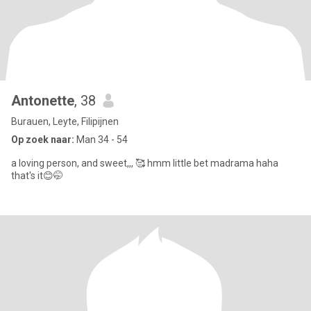
Antonette
, 38
Burauen, Leyte, Filipijnen
Op zoek naar:
Man 34 - 54
a loving person, and sweet,,, 🥰 hmm little bet madrama haha
that's it😊🤭