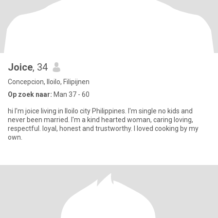
Joice
, 34
Concepcion, Iloilo, Filipijnen
Op zoek naar:
Man 37 - 60
hi I'm joice living in Iloilo city Philippines. I'm single no kids and
never been married. I'm a kind hearted woman, caring loving,
respectful. loyal, honest and trustworthy. I loved cooking by my
own.