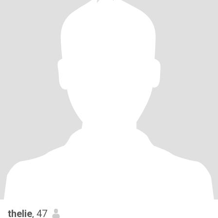
thelie
, 47