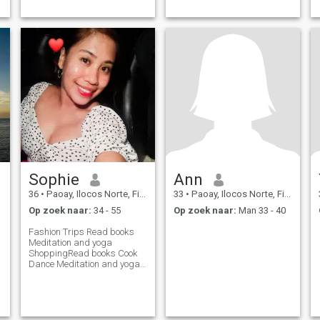
Sophie
Ann
36
•
Paoay, Ilocos Norte, Filipijnen
33
•
Paoay, Ilocos Norte, Filipijnen
Op zoek naar:
34 - 55
Op zoek naar:
Man 33 - 40
Fashion Trips Read books
Meditation and yoga
ShoppingRead books Cook
Dance Meditation and yoga
Sports Dance Games
Shopping Sports Trips