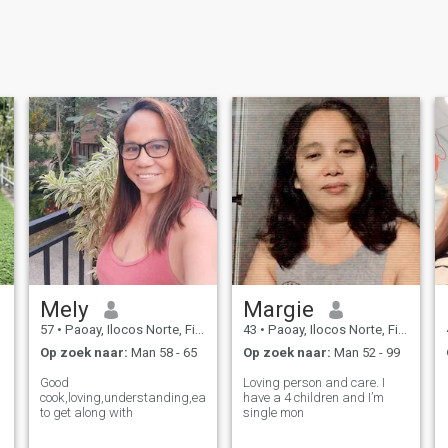
Mely
Margie
57
•
Paoay, Ilocos Norte, Filipijnen
43
•
Paoay, Ilocos Norte, Filipijnen
Op zoek naar:
Man 58 - 65
Op zoek naar:
Man 52 - 99
Good
Loving person and care. I
cook,loving,understanding,easy
have a 4 children and I’m
to get along with
single mon