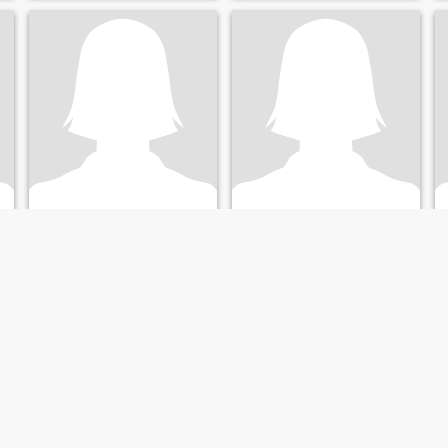
Je
Mia
29
•
Paoay, Ilocos Norte, Filipijnen
29
•
Paoay, Ilocos Norte, Filipijnen
Op zoek naar:
Man 32 - 60
Op zoek naar:
Man 32 - 58