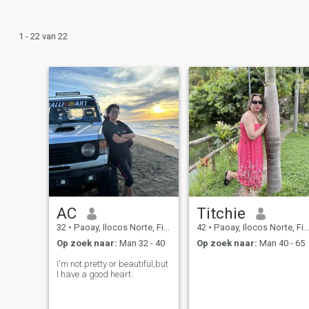
1 - 22 van 22
AC
Titchie
32
•
Paoay, Ilocos Norte, Filipijnen
42
•
Paoay, Ilocos Norte, Filipijnen
Op zoek naar:
Man 32 - 40
Op zoek naar:
Man 40 - 65
I'm not pretty or beautiful,but
I have a good heart.