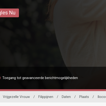
gles Nu
Toegang tot geavanceerde berichtmogelijkheden
Vrijgezelle Vrouw
/
Filippijnen
/
Daten
/
Plaats
/
Iloco