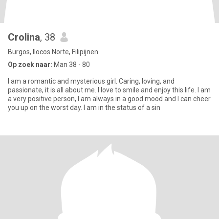
Crolina
, 38
Burgos, Ilocos Norte, Filipijnen
Op zoek naar:
Man 38 - 80
I am a romantic and mysterious girl. Caring, loving, and
passionate, it is all about me. I love to smile and enjoy this life. I am
a very positive person, I am always in a good mood and I can cheer
you up on the worst day. I am in the status of a sin