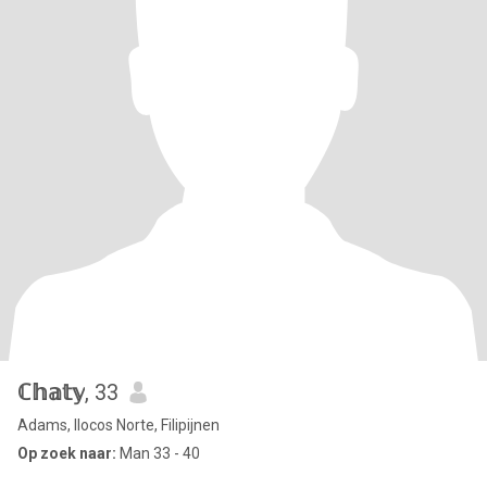
ℂ𝕙𝕒𝕥𝕪
, 33
Adams, Ilocos Norte, Filipijnen
Op zoek naar:
Man 33 - 40