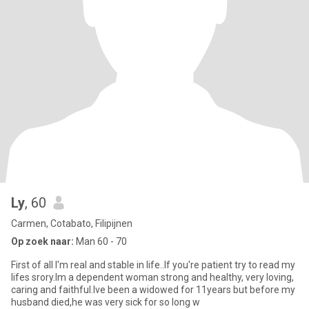
Ly
, 60
Carmen, Cotabato, Filipijnen
Op zoek naar:
Man 60 - 70
First of all I'm real and stable in life..If you're patient try to read my
lifes srory.Im a dependent woman strong and healthy, very loving,
caring and faithful.Ive been a widowed for 11years but before my
husband died,he was very sick for so long w