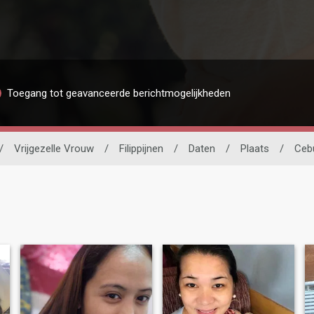
Toegang tot geavanceerde berichtmogelijkheden
/
Vrijgezelle Vrouw
/
Filippijnen
/
Daten
/
Plaats
/
Ceb