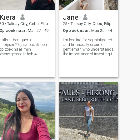
Kiera
Jane
30
•
Talisay City, Cebu, Filipijnen
25
•
Talisay City, Cebu, Filipijnen
Op zoek naar:
Man 27 - 49
Op zoek naar:
Man 25 - 44
hallo ik ben querra uit
I'm looking for sophisticated
filipijnen 27 jaar oud ik ben
and financially secure
op zoek naar mijn
gentleman who understands
levensgenoot ik heb 4
the importance of investing in
kinderen als je het niet erg
a fulfilling companionship. I
vindt als je mijn kinderen niet
seek a mutually beneficial
accepteert sorry, ik zoek
arrangement where we can
naar u om mijn kinderen te
both thrive and enjoy the finer
accepteren en u zult me
things in life together.
herkennen als uw kind ik ben
hebberige vrouw, niet al het
filippijnse geld is gewoon
achtervolgers jagen we zijn
gewoon echt op zoek naar
een eerlijke man omdat pinoy
mannen zijn pure bedriegers
kunnen niet tevreden zijn met
een