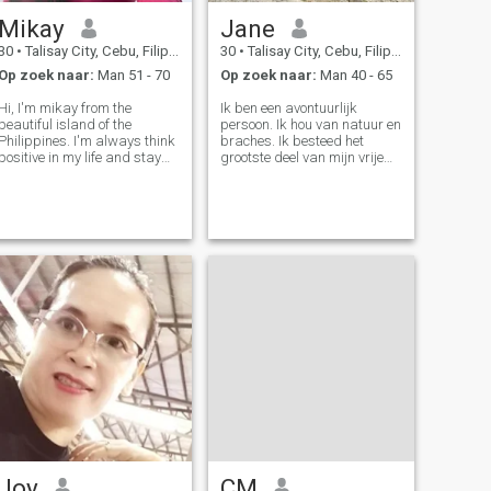
Mikay
Jane
30
•
Talisay City, Cebu, Filipijnen
30
•
Talisay City, Cebu, Filipijnen
Op zoek naar:
Man 51 - 70
Op zoek naar:
Man 40 - 65
Hi, I'm mikay from the
Ik ben een avontuurlijk
beautiful island of the
persoon. Ik hou van natuur en
Philippines. I'm always think
braches. Ik besteed het
positive in my life and stay
grootste deel van mijn vrije
positive in life. To be here is a
tijd aan het strand.
good opportunity to find
someone that I could share
unconditional love, respect
care and understanding . I
wan
Joy
CM