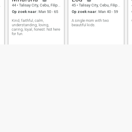
44
•
Talisay City, Cebu, Filipijnen
45
•
Talisay City, Cebu, Filipijnen
Op zoek naar:
Man 50 - 65
Op zoek naar:
Man 40 - 59
Kind, faithful, calm,
A single mom with two
understanding, loving,
beautiful kids.
caring, loyal, honest. Not here
for fun.
Jannah❤
agnes
47
•
Talisay City, Cebu, Filipijnen
39
•
Talisay City, Cebu, Filipijnen