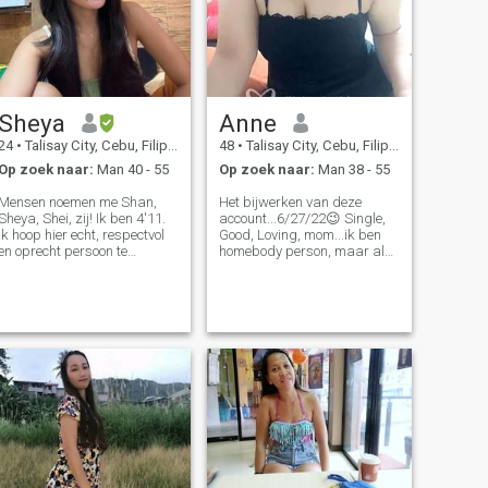
Sheya
Anne
24
•
Talisay City, Cebu, Filipijnen
48
•
Talisay City, Cebu, Filipijnen
Op zoek naar:
Man 40 - 55
Op zoek naar:
Man 38 - 55
Mensen noemen me Shan,
Het bijwerken van deze
Sheya, Shei, zij! Ik ben 4'11.
account...6/27/22😉 Single,
Ik hoop hier echt, respectvol
Good, Loving, mom...ik ben
en oprecht persoon te
homebody person, maar als
ontmoeten. Ik ben een thuis
het gaat om de buitenlucht
persoon, maar ik sta ook
geniet ik van de buitenkant
open voor nieuwe
als rijden naar een prachtig
ervaringen.ik woon bij mijn
berglandschap, strand en
moeder en mijn broer. Dingen
het hebben van B-b-q....ik
die ik leuk vind: Ik vind het
ben hard werkende dame, ik
leuk als het 's nachts regent,
hou niet van drukke
wakker worden met uitzicht
plaatsen, ik meer genieten
op de bergen, oceaan, bos.
van een platteland dan de
Boeken lezen en nieuwe
stad ... ik ben een
dingen leren.ik ben een
alleenstaande moeder van 2
typische vrouw. Ik ben de
meisjes (allemaal volwassen
jongste in de familie. Ik
Nu)...ik geloof in God,ik ben
geloofde dat dit soort opzet
geen kerkmens maar ik heb