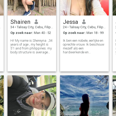
Shairen
Jessa
34
•
Talisay City, Cebu, Filipijnen
24
•
Talisay City, Cebu, Filipijnen
Op zoek naar:
Man 40 - 52
Op zoek naar:
Man 18 - 99
Hi! My name is Shereyna ,34
Ik ben een nobele, eerlijke en
years of age , my height is
oprechte vrouw. Ik beschouw
5’1 and from philippines. my
mezelf als een
body structure is average
hardwerkende en
,my hair is long and straight
verantwoordelijke vrouw. Ik
,white skin. I love to cooking ,
vecht graag voor wat ik wil
I’m a nature lover , i love
en bereik mijn doelen. Ik ben
doing exercise , watching
toegewijd met alles wat ik
romantic movies
doe in mijn persoonlijke en
professionele leven. Ik denk
ook dat ik een romanticus
ben en ik zou graag mijn
speciale persoon hebben om
al de liefde te geven die ik
heb Ik zal kennis maken met
een persoon die nooit iets
verbergt! Dat is waarom als
je me wilt leren kennen. Ik
kan je beloven dat ik eerlijk
tegen je zal zijn en al mijn