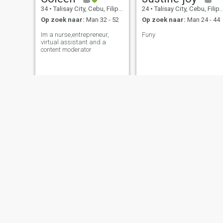
34
•
Talisay City, Cebu, Filipijnen
24
•
Talisay City, Cebu, Filipijnen
Op zoek naar:
Man 32 - 52
Op zoek naar:
Man 24 - 44
Im a nurse,entrepreneur,
Funy
virtual assistant and a
content moderator
Ivy
Anne Shiela Bete
35
•
Talisay City, Cebu, Filipijnen
25
•
Talisay City, Cebu, Filipijnen