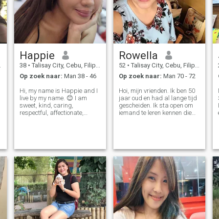
Happie
Rowella
38
•
Talisay City, Cebu, Filipijnen
52
•
Talisay City, Cebu, Filipijnen
Op zoek naar:
Man 38 - 46
Op zoek naar:
Man 70 - 72
Hi, my name is Happie and I
Hoi, mijn vrienden. Ik ben 50
live by my name. 😊 I am
jaar oud en had al lange tijd
sweet, kind, caring,
gescheiden. Ik sta open om
respectful, affectionate,
iemand te leren kennen die
empathetic, optimistic, and
een relatie wil opbouwen
.
loving. I am a hopeless
vanuit internet dating,
j
romantic. I am here to look for
vrienden wil worden en
a serious relationship that
verder van daar wil gaan.
d
hopefully would lead to
Neem alleen contact op als u
marriage. I ha
niet bent gebonden aan
iemand en als u niet opzoekt
g
naar geld of mijn
bankrekeninggegevens. Ik
ben op zoek naar een schone
en respectvolle relatie. Hoop
dat ik die iemand hier
ontmoet. 😊 veel geluk voor
ons allemaal!❤️