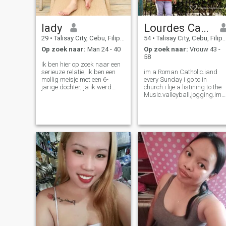
lady
Lourdes Cabando
29
•
Talisay City, Cebu, Filipijnen
54
•
Talisay City, Cebu, Filipijnen
Op zoek naar:
Man 24 - 40
Op zoek naar:
Vrouw 43 -
58
Ik ben hier op zoek naar een
serieuze relatie, ik ben een
im a Roman Catholic.iand
mollig meisje met een 6-
every Sunday i go to in
jarige dochter, ja ik werd
church.i lije a listining to the
bedrogen voor de vader van
Music.valleyball,jogging.im
mijn dochter, maar het is niet
nott user in cegarrete.no
de eerste keer dat ik door
drinking in alcohol,and
iemand gekwetst word,
separated.i like a man
daarom ben ik hier opzoek
devorsed.its ok if you have a
naar iemand die me
children.me im not a children
accepteert en liefheeft voor
wie ik ben, Ik ben een
liefdevol persoon, zorgzaam
en heb ook een groot hart,
bezoek mijn profiel en stuur
me een bericht als je echt
geïnteresseerd bent in mij.