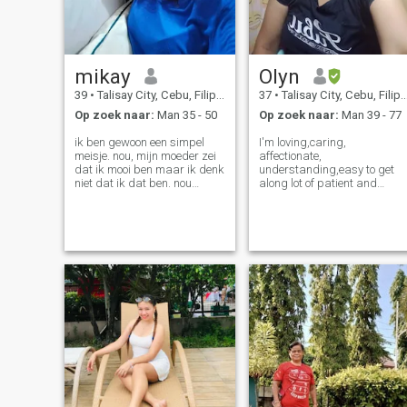
mikay
Olyn
39
•
Talisay City, Cebu, Filipijnen
37
•
Talisay City, Cebu, Filipijnen
Op zoek naar:
Man 35 - 50
Op zoek naar:
Man 39 - 77
ik ben gewoon een simpel
I'm loving,caring,
meisje. nou, mijn moeder zei
affectionate,
dat ik mooi ben maar ik denk
understanding,easy to get
niet dat ik dat ben. nou
along lot of patient and
misschien ben ik mooi van
respectful .. With the
binnen.. maar ik ben gewoon
Greatest humility… reassure
een schattig meisje buiten!
yourself and call all your
lol!! laten we het grapje opzij
strength and presence of
zetten.. als u me al kent, kunt
mind to your aid; do not cast
u zien of ik een goed persoon
a shadow of doubt. My only
of wat dan ook ben. maar
in
één ding zeker... U zou
kunnen vallen als je me
dieper graaft :P (en door me
dieper te graven betekent
leer me meer kennen)