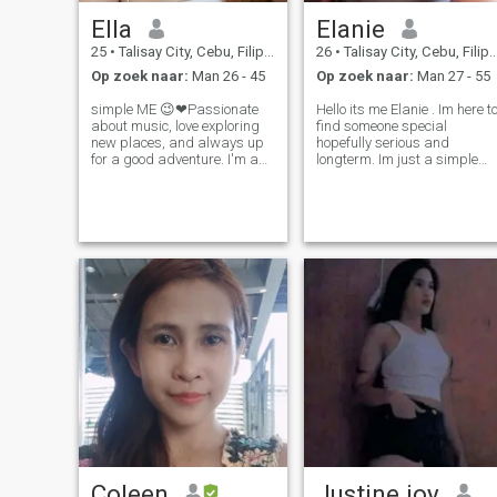
Ella
Elanie
25
•
Talisay City, Cebu, Filipijnen
26
•
Talisay City, Cebu, Filipijnen
Op zoek naar:
Man 26 - 45
Op zoek naar:
Man 27 - 55
simple ME 😉❤Passionate
Hello its me Elanie . Im here to
about music, love exploring
find someone special
new places, and always up
hopefully serious and
for a good adventure. I'm a
longterm. Im just a simple
friendly, outgoing person who
girl living in a simple life in
enjoys cooking and spending
province i enjoy watching
time with loved ones. Looking
movies if have a free time i do
for someone who shares
hiking play with dogs and
similar interests and values
also visit grandma . I k
deep
Coleen
Justine joy