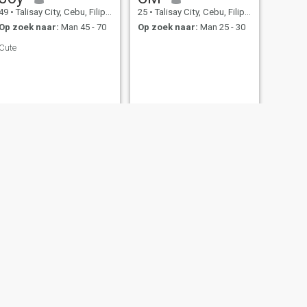
49
•
Talisay City, Cebu, Filipijnen
25
•
Talisay City, Cebu, Filipijnen
Op zoek naar:
Man 45 - 70
Op zoek naar:
Man 25 - 30
Cute
VOLGENDE
Esmeralda Rosaldo
50
•
Talisay City, Cebu, Filipijnen