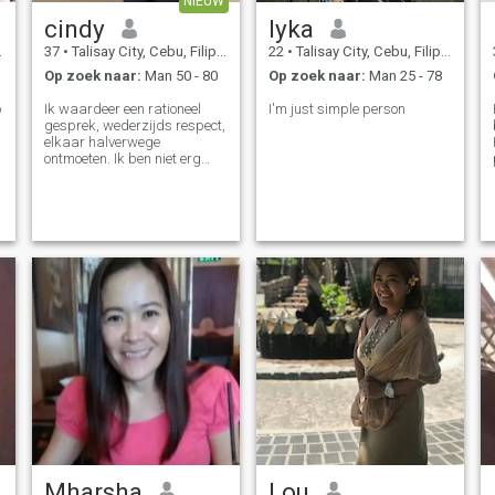
NIEUW
cindy
lyka
37
•
Talisay City, Cebu, Filipijnen
22
•
Talisay City, Cebu, Filipijnen
Op zoek naar:
Man 50 - 80
Op zoek naar:
Man 25 - 78
Ik waardeer een rationeel
I'm just simple person
gesprek, wederzijds respect,
elkaar halverwege
ontmoeten. Ik ben niet erg
religieus omdat ik liever
zinvolle gesprekken en
positieve energie heb. Ik ben
liefhebbend en gedetailleerd
georiënteerd en actie gericht
in liefde en als ik zorg ik toon
het zeer goed
Mharsha
Lou