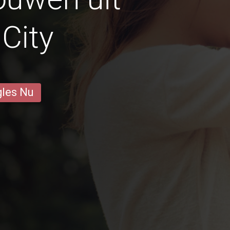
 City
gles Nu