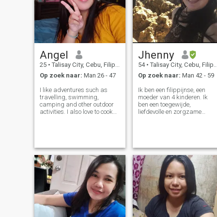
Angel
Jhenny
25
•
Talisay City, Cebu, Filipijnen
54
•
Talisay City, Cebu, Filipijnen
Op zoek naar:
Man 26 - 47
Op zoek naar:
Man 42 - 59
I like adventures such as
Ik ben een filippijnse, een
travelling, swimming,
moeder van 4 kinderen. Ik
camping and other outdoor
ben een toegewijde,
activities. I also love to cook
liefdevolle en zorgzame
and watch movies. I'm a
moeder voor mijn kinderen.
person who has unique
Nu ze genoeg zijn gekweekt..
personality, a bit funny,
Ik denk dat het tijd is voor mi
optimist and family oriented.
om iets voor mezelf te geven.
I'm a teacher by profession.
Het is tijd voor mij om ieman
I'm a Christi
te zoeken om mee te praten
en iets te delen waar ik vele
jaren als vrouw naar verlan