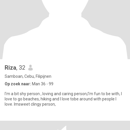
Riza
, 32
Samboan, Cebu, Filipijnen
Op zoek naar:
Man 36 - 99
I'm a bit shy person , loving and caring person,I'm fun to be with, I
love to go beaches, hiking and I love tobe around with people I
love. Imsweet clingy person,