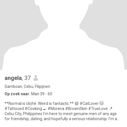
angela
, 37
Samboan, Cebu, Filipijnen
Op zoek naar:
Man 39 - 60
**Normal is cliché. Weird is fantastic.** 😄 #CatLover 🐱
#Tattooed #Cooking 🍳 #Morena #BrownSkin #TrueLove 📍
Cebu City, Philippines I'm here to meet genuine men of any age
for friendship, dating, and hopefully a serious relationship. I'm a
**sing