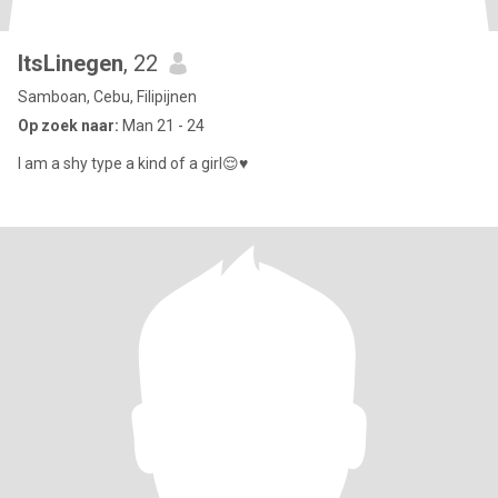
ItsLinegen
, 22
Samboan, Cebu, Filipijnen
Op zoek naar:
Man 21 - 24
I am a shy type a kind of a girl😌♥️