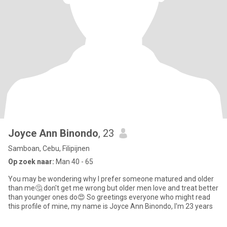
Joyce Ann Binondo
, 23
Samboan, Cebu, Filipijnen
Op zoek naar:
Man 40 - 65
You may be wondering why I prefer someone matured and older
than me🤔 don't get me wrong but older men love and treat better
than younger ones do😍 So greetings everyone who might read
this profile of mine, my name is Joyce Ann Binondo, I'm 23 years