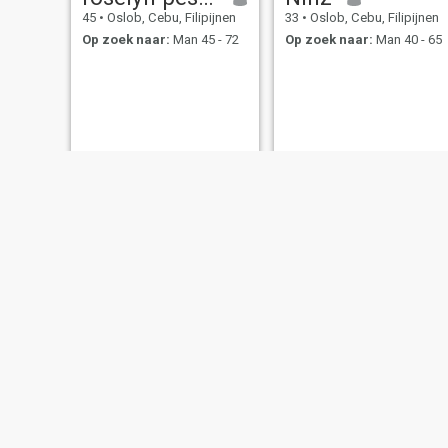
45
•
Oslob, Cebu, Filipijnen
33
•
Oslob, Cebu, Filipijnen
Op zoek naar:
Man 45 - 72
Op zoek naar:
Man 40 - 65
Settie Asia Pangolima
abby
48
•
Oslob, Cebu, Filipijnen
36
•
Oslob, Cebu, Filipijnen