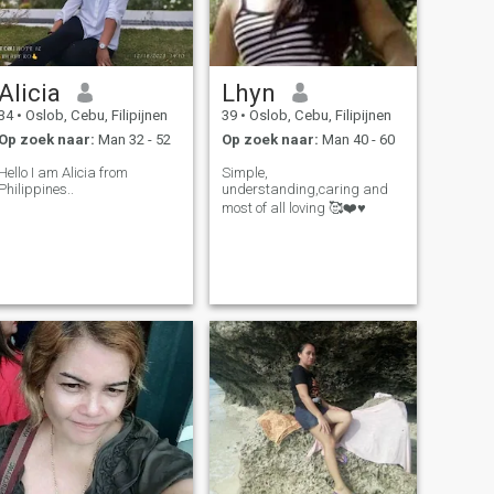
Alicia
Lhyn
34
•
Oslob, Cebu, Filipijnen
39
•
Oslob, Cebu, Filipijnen
Op zoek naar:
Man 32 - 52
Op zoek naar:
Man 40 - 60
Hello I am Alicia from
Simple,
Philippines..
understanding,caring and
most of all loving 🥰❤️♥️