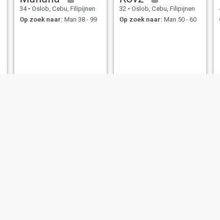
34
•
Oslob, Cebu, Filipijnen
32
•
Oslob, Cebu, Filipijnen
Op zoek naar:
Man 38 - 99
Op zoek naar:
Man 50 - 60
Nicanora ferrer
rovelyn
42
•
Oslob, Cebu, Filipijnen
27
•
Oslob, Cebu, Filipijnen