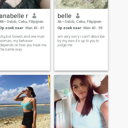
anabelle r
belle
48
•
Oslob, Cebu, Filipijnen
46
•
Oslob, Cebu, Filipijnen
Op zoek naar:
Man 43 - 61
Op zoek naar:
Man 40 - 59
shy,but honest,and one man
am very sorry I can't describe
woman,,my behavior
by my own,it's up to you to
depends on how you treat me
judge me
the same way