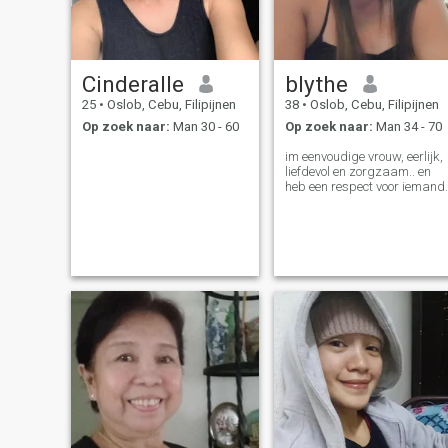
Cinderalle
blythe
25
•
Oslob, Cebu, Filipijnen
38
•
Oslob, Cebu, Filipijnen
Op zoek naar:
Man 30 - 60
Op zoek naar:
Man 34 - 70
im eenvoudige vrouw, eerlijk,
liefdevol en zorgzaam.. en
heb een respect voor iemand.