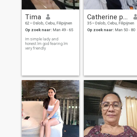
Tima
Catherine pugoy
62
•
Oslob, Cebu, Filipijnen
35
•
Oslob, Cebu, Filipijnen
Op zoek naar:
Man 49 - 65
Op zoek naar:
Man 50 - 80
Im simple lady and
honest.lm god fearing.lm
very friendly