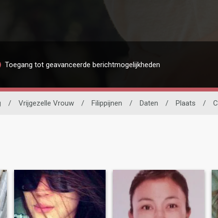
Toegang tot geavanceerde berichtmogelijkheden
g
/
Vrijgezelle Vrouw
/
Filippijnen
/
Daten
/
Plaats
/
C