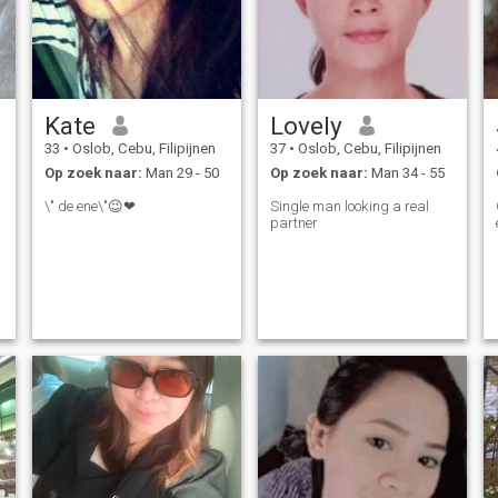
Kate
Lovely
33
•
Oslob, Cebu, Filipijnen
37
•
Oslob, Cebu, Filipijnen
Op zoek naar:
Man 29 - 50
Op zoek naar:
Man 34 - 55
\" de ene\"😉❤
Single man looking a real
partner