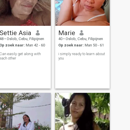
Settie Asia
Marie
48
•
Oslob, Cebu, Filipijnen
40
•
Oslob, Cebu, Filipijnen
Op zoek naar:
Man 42 - 60
Op zoek naar:
Man 50 - 61
Can easily get along with
i simply ready to learn about
each other
you