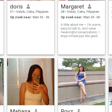
doris
Margaret
31
•
Oslob, Cebu, Filipijnen
28
•
Oslob, Cebu, Filipijnen
Op zoek naar:
Man 33 - 56
Op zoek naar:
Man 29 - 60
A little about me — I’m warm,
easy to talk to, and value
meaningful conversations. I
enjoy simple joys like good
coffee, deep talks, and
peaceful evenings. I’m
affectionate, loyal, and
naturally nurturing. I admire
a man who leads with
confidence and
Mahana
Rovz