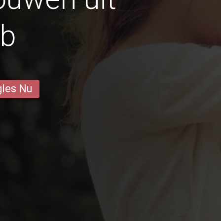
ob
gles Nu