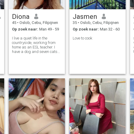
Diona
Jasmen
45
•
Oslob, Cebu, Filipijnen
35
•
Oslob, Cebu, Filipijnen
Op zoek naar:
Man 49 - 59
Op zoek naar:
Man 32 - 60
I live a quiet life in the
Love to cook
countryside, working from
home as an ESL teacher. I
have a dog and seven cats
who keep me company. I love
staying active through
Zumba, workouts, and long
walks. I’m looking for
someone genuine to love and
share life with.