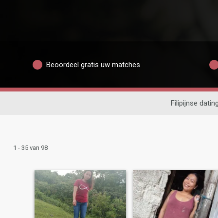
Beoordeel gratis uw matches
Filipijnse datin
1 - 35 van 98