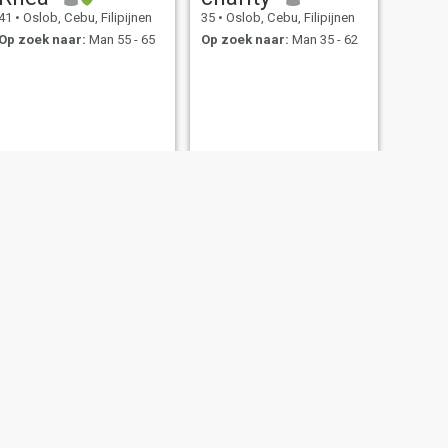
41
•
Oslob, Cebu, Filipijnen
35
•
Oslob, Cebu, Filipijnen
Op zoek naar:
Man 55 - 65
Op zoek naar:
Man 35 - 62
VOLGENDE
Kristelle
18
•
Oslob, Cebu, Filipijnen