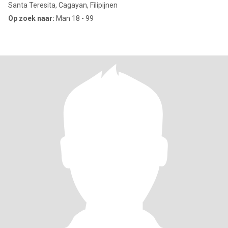
Santa Teresita, Cagayan, Filipijnen
Op zoek naar:
Man 18 - 99