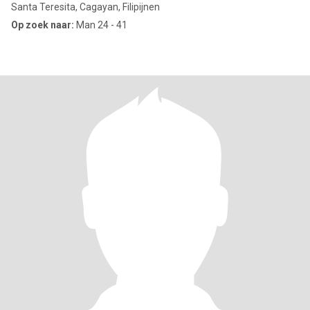
Santa Teresita, Cagayan, Filipijnen
Op zoek naar:
Man 24 - 41