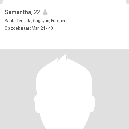
Samantha
, 22
Santa Teresita, Cagayan, Filipijnen
Op zoek naar:
Man 24 - 40