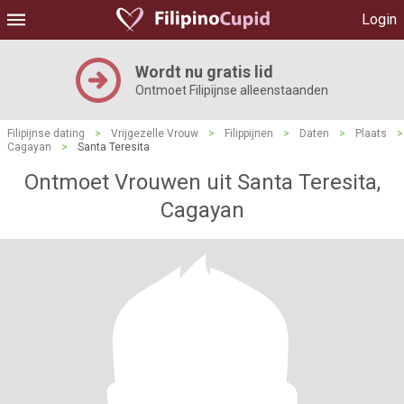
Login
Wordt nu gratis lid
Ontmoet Filipijnse alleenstaanden
Filipijnse dating
>
Vrijgezelle Vrouw
>
Filippijnen
>
Daten
>
Plaats
>
Cagayan
>
Santa Teresita
Ontmoet Vrouwen uit Santa Teresita,
Cagayan