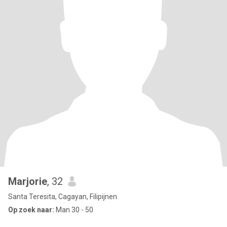
Marjorie
, 32
Santa Teresita, Cagayan, Filipijnen
Op zoek naar:
Man 30 - 50