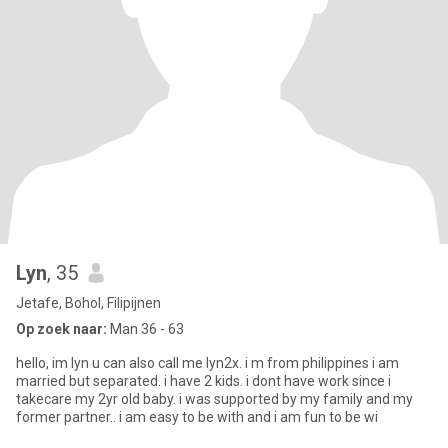
Lyn
, 35
Jetafe, Bohol, Filipijnen
Op zoek naar:
Man 36 - 63
hello, im lyn u can also call me lyn2x. i m from philippines i am
married but separated. i have 2 kids. i dont have work since i
takecare my 2yr old baby. i was supported by my family and my
former partner.. i am easy to be with and i am fun to be wi