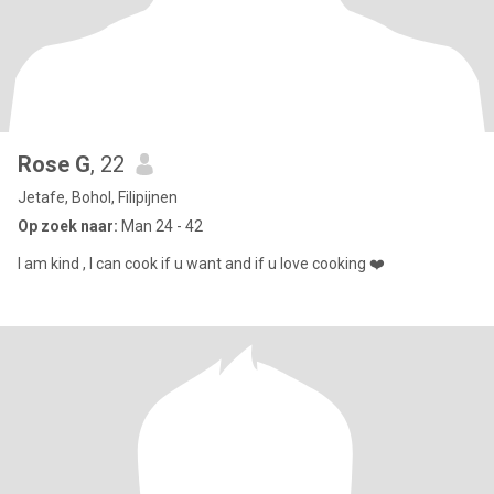
Rose G
, 22
Jetafe, Bohol, Filipijnen
Op zoek naar:
Man 24 - 42
I am kind , I can cook if u want and if u love cooking ❤️