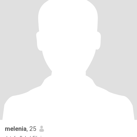
melenia
, 25