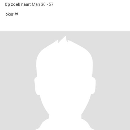
Op zoek naar:
Man 36 - 57
joker 🐸