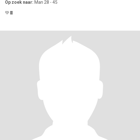
Op zoek naar:
Man 28 - 45
💚🍫