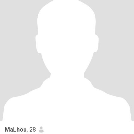
MaLhou
, 28