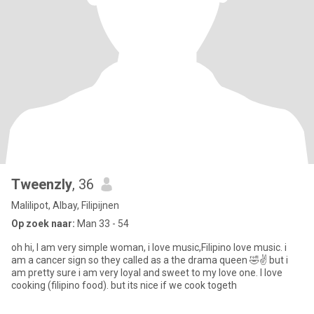
Tweenzly
, 36
Malilipot, Albay, Filipijnen
Op zoek naar:
Man 33 - 54
oh hi, l am very simple woman, i love music,Filipino love music. i
am a cancer sign so they called as a the drama queen 🤣✌️ but i
am pretty sure i am very loyal and sweet to my love one. l love
cooking (filipino food). but its nice if we cook togeth