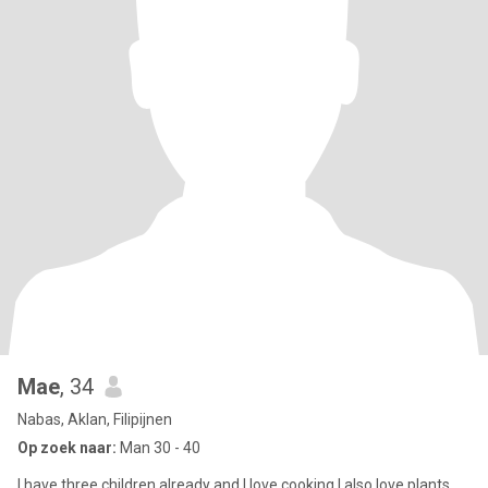
Mae
, 34
Nabas, Aklan, Filipijnen
Op zoek naar:
Man 30 - 40
I have three children already and I love cooking,I also love plants