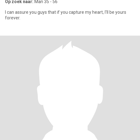
Op zoek naar:
Man 35 - 56
I can assure you guys that if you capture my heart, I'll be yours
forever.