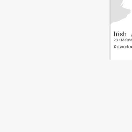
Irish
29
•
Malinao
Op zoek n
Over ons
Contact
Succesverhalen
Ge
This website is operated by D