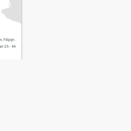
Filipijnen
n 25 - 44
 daten
Site map
Gemeenschapsregels
107, USA, reg. number 5529030.