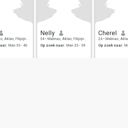
Nelly
Cherel
, Aklan, Filipijnen
34
•
Malinao, Aklan, Filipijnen
24
•
Malinao, Aklan, 
aar:
Man 35 - 40
Op zoek naar:
Man 35 - 59
Op zoek naar:
Ma
bruiksvoorwaarden
Terugbetalingsbeleid
Privacybeleid
Cookiebeleid
Veilig
IL MIL, INC. located at 200 Townsend St., Unit 43, San Francisco CA 94