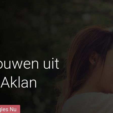
ouwen uit
 Aklan
gles Nu