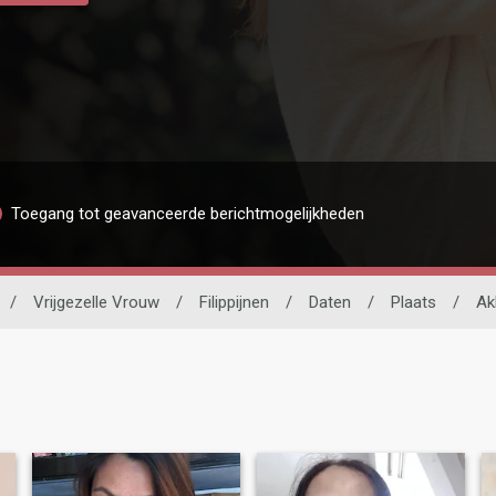
Toegang tot geavanceerde berichtmogelijkheden
/
Vrijgezelle Vrouw
/
Filippijnen
/
Daten
/
Plaats
/
Ak