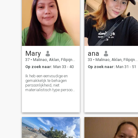
Mary
ana
37
•
Malinao, Aklan, Filipijnen
33
•
Malinao, Aklan, Filipijnen
Op zoek naar:
Man 33 - 40
Op zoek naar:
Man 31 - 51
Ik heb een eenvoudige en
gemakkelijk te behagen
persoonlijkheid, niet
materialistisch type persoon
want ik wil gewoon een
eenvoudig en vreedzaam
leven..ik heb een kalme
houding en ook vriendelijk en
begripvol han wezen..