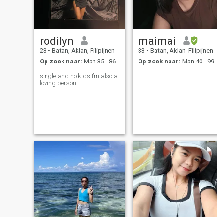
slagen in schoonheid, maar
ook in het zoeken naar mijn
liefde.
rodilyn
maimai
23
•
Batan, Aklan, Filipijnen
33
•
Batan, Aklan, Filipijnen
Op zoek naar:
Man 35 - 86
Op zoek naar:
Man 40 - 99
single and no kids I’m also a
loving person