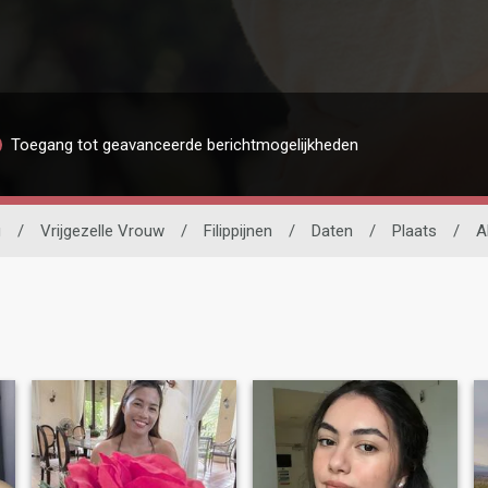
Toegang tot geavanceerde berichtmogelijkheden
g
/
Vrijgezelle Vrouw
/
Filippijnen
/
Daten
/
Plaats
/
A