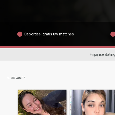
Beoordeel gratis uw matches
Filipijnse datin
1 - 35 van 35