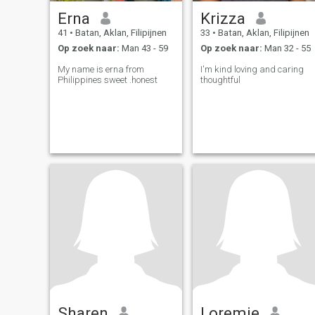
Erna
Krizza
41
•
Batan, Aklan, Filipijnen
33
•
Batan, Aklan, Filipijnen
Op zoek naar:
Man 43 - 59
Op zoek naar:
Man 32 - 55
My name is erna from
I'm kind loving and caring
Philippines sweet .honest
thoughtful
Sharen
Loremie