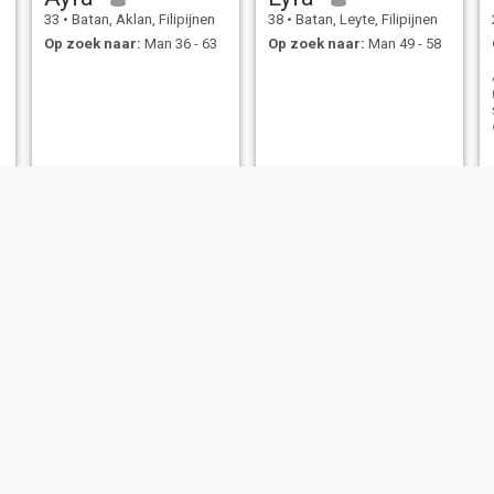
33
•
Batan, Aklan, Filipijnen
38
•
Batan, Leyte, Filipijnen
Op zoek naar:
Man 36 - 63
Op zoek naar:
Man 49 - 58
Maribellamalala
Ziena
Aklan, Filipijnen
29
•
Batan, Aklan, Filipijnen
24
•
Batan, Aklan, 