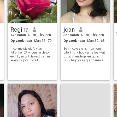
Regina
joan
44
•
Batan, Aklan, Filipijnen
36
•
Batan, Aklan, Filipijnen
Op zoek naar:
Man 55 - 70
Op zoek naar:
Man 39 - 68
mooi meisje uit Alklan
Een mooie ziel is mooi van
Filipijnen😍 ik ben liefdevol,
uiterlijk. Ik hou van alles wat
eerlijk, en wil de rest van mijn
puur, vriendelijk en oprecht
leven vol positiviteit
is. Ik help graag anderen en
doorbrengen, op zoek Jij bent
hou van dieren en mensen
het. Ik ben het. Zeg eens
met een gevoel voor humor.
hallo. - Hallo.
Mijn hart is vrij, en ik wil echt
een geweldig stel creëren met
een goede man.