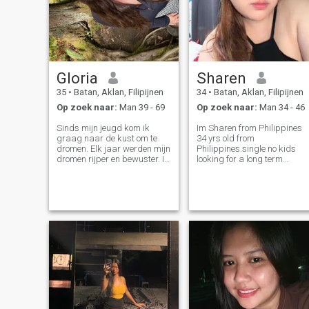
Gloria
Sharen
35
•
Batan, Aklan, Filipijnen
34
•
Batan, Aklan, Filipijnen
Op zoek naar:
Man 39 - 69
Op zoek naar:
Man 34 - 46
Sinds mijn jeugd kom ik
Im Sharen from Philippines
graag naar de kust om te
34 yrs old from
dromen. Elk jaar werden mijn
Philippines.single no kids
dromen rijper en bewuster. Ik
looking for a long term
ben opgegroeid, maar er is
relationship,im looking for a
nog één droom over, om mijn
man who respect me
betere helft te ontmoeten, een
ofcourse love me who I
man die van me zal houden.
am,honest and care with
In mijn ogen zie je een heel
me.i'm homebuddy person
romantisch, sensueel en
but i like going to beach
teder meisje. Ik geniet van elk
riding my
moment van mijn leven. Ik
breng mijn vrije tijd graag
door op het strand of met
sporten. Ik denk dat elk
meisje er goed en verzorgd
uit moet zien. Daarom ben ik
van plan om niet alleen te