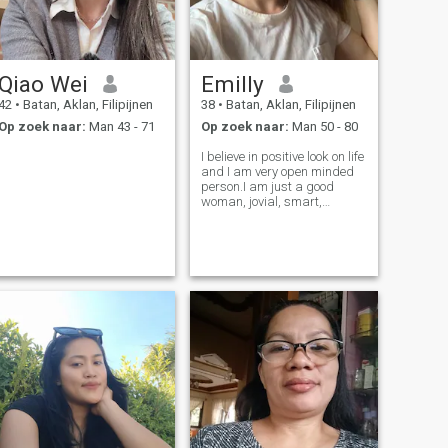
Qiao Wei
Emilly
42
•
Batan, Aklan, Filipijnen
38
•
Batan, Aklan, Filipijnen
Op zoek naar:
Man 43 - 71
Op zoek naar:
Man 50 - 80
I believe in positive look on life
and I am very open minded
person.I am just a good
woman, jovial, smart,
sociable, sincere, kind,
forgiving, compassionate
and very caring of the people
I love.I can be very different,
thoughtful or funny, obedient
o