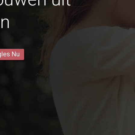
an
gles Nu