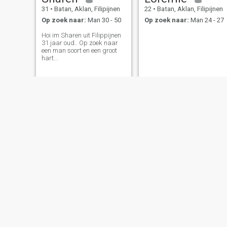
31
•
Batan, Aklan, Filipijnen
22
•
Batan, Aklan, Filipijnen
Op zoek naar:
Man 30 - 50
Op zoek naar:
Man 24 - 27
Hoi im Sharen uit Filippijnen
31 jaar oud.. Op zoek naar
een man soort en een groot
hart...
Erna
Olivia
41
•
Batan, Aklan, Filipijnen
33
•
Batan, 