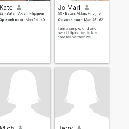
Kate
Jo Mari
22
•
Batan, Aklan, Filipijnen
50
•
Batan, Aklan, Filipijnen
Op zoek naar:
Man 24 - 40
Op zoek naar:
Man 45 - 62
I am a simple, kind and
sweet filipina love to take
care my partmer well
Mich
Jerry