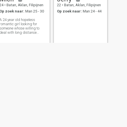
24
•
Batan, Aklan, Filipijnen
22
•
Batan, Aklan, Filipijnen
Op zoek naar:
Man 25 - 30
Op zoek naar:
Man 24 - 44
A 24 year old hopeless
romantic girl looking for
someone whose willing to
deal with long distance
relationship currently living in
Philippinesflawd but SI
trying her best to survive!
Give me an intro and let's
talk about life.likes:
Respectful,
May-Ann Parohinog
Filipijnen
34
•
Batan, Aklan, Filipijnen