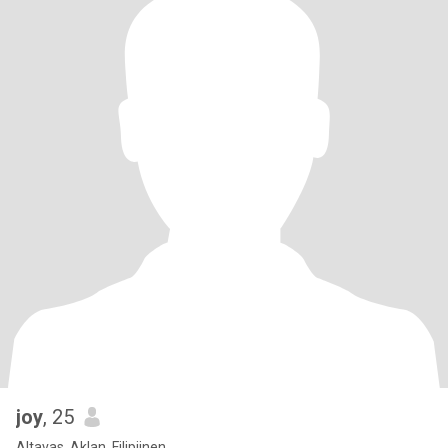
joy
, 25
Altavas, Aklan, Filipijnen