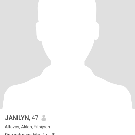
JANILYN
, 47
Altavas, Aklan, Filipijnen
Op zoek naar:
Man 47 - 70