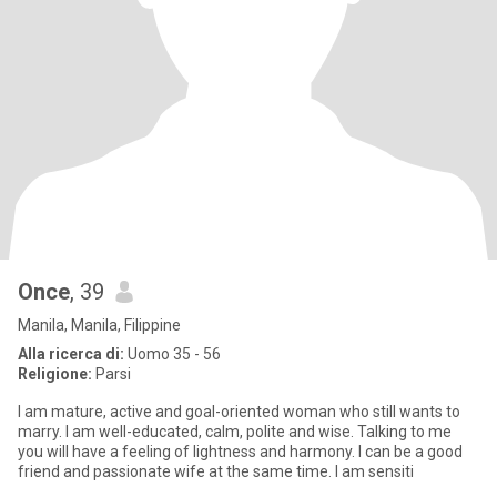
Once
, 39
Manila, Manila, Filippine
Alla ricerca di:
Uomo 35 - 56
Religione:
Parsi
I am mature, active and goal-oriented woman who still wants to
marry. I am well-educated, calm, polite and wise. Talking to me
you will have a feeling of lightness and harmony. I can be a good
friend and passionate wife at the same time. I am sensiti