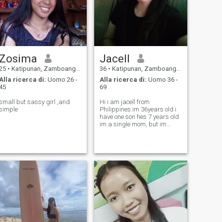
Zosima
Jacell
25
•
Katipunan, Zamboanga del Norte, Filippine
36
•
Katipunan, Zamboanga del Norte, Filippine
Alla ricerca di:
Uomo 26 -
Alla ricerca di:
Uomo 36 -
45
69
small but sassy girl ,and
Hi i am jacell from
simple
Philippines.im 36years old i
have one son hes 7 years old
im a single mom, but im
working in qatar this time.