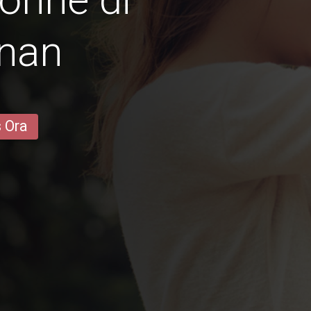
unan
s Ora