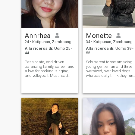
Annrhea
Monette
24
•
Katipunan, Zamboanga del Norte, Filippine
34
•
Katipunan, Zamboanga del Norte, Filippine
Alla ricerca di:
Uomo 25 -
Alla ricerca di:
Uomo 39 -
44
55
Passionate, and driven –
Solo parent to one amazing
balancing family, career, and
young gentleman and three
a love for cooking, singing,
oversized, over-loved dogs
and volleyball. Must read
who basically think they run
information about me: I
the house. I work from home,
intend to chat for long term
which means I’m either on
relationship leading to
Zoom or being judged by
marriage. I'm serious, loving,
furry coworkers. I find joy in
and I don't wanna play
both worlds: doing anything
around. I
fu