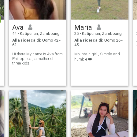
espressa. 6. “Non conosco
una persona perfetta.
Conosco solo persone
imperfette che meritano
ancora di essere amate.”―
Ava
Maria
John Green 7. La famiglia
non è una cosa importante. E'
44
•
Katipunan, Zamboanga del Norte, Filippine
25
•
Katipunan, Zamboanga del Norte, Filippine
tutto. - Michael J. Fox 8.
Alla ricerca di:
Uomo 42 -
Alla ricerca di:
Uomo 26 -
Hanno detto che sono una
62
45
persona noiosa. Forse lo
sono. Provare a confermare
Hi there My name is Ava from
Mountain girl , Simple and
lol. 9. Sono una persona
e
Philippines , a mother of
molto orientata agli obiettivi.
humble ❤️
three kids.
10. Sono FEDELE e desidero
avere lo stesso. 11. 100%
singolo😊. Niente bagagli 😁