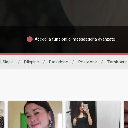
Accedi a funzioni di messaggeria avanzate
 Single
/
Filippine
/
Datazione
/
Posizione
/
Zamboanga