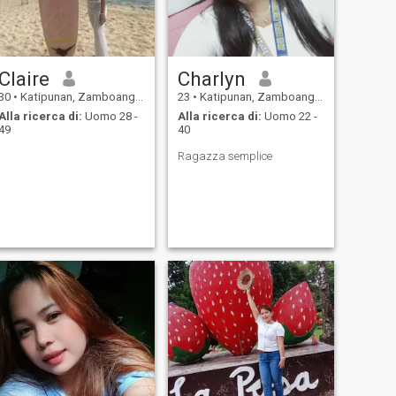
Claire
Charlyn
30
•
Katipunan, Zamboanga del Norte, Filippine
23
•
Katipunan, Zamboanga del Norte, Filippine
Alla ricerca di:
Uomo 28 -
Alla ricerca di:
Uomo 22 -
49
40
Ragazza semplice