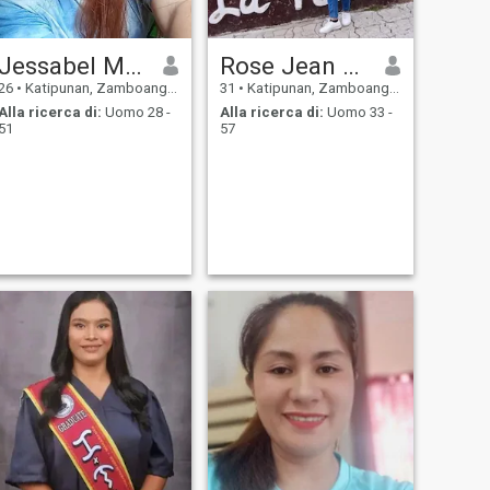
Jessabel Mucas
Rose Jean Paalisbo
26
•
Katipunan, Zamboanga del Norte, Filippine
31
•
Katipunan, Zamboanga del Norte, Filippine
Alla ricerca di:
Uomo 28 -
Alla ricerca di:
Uomo 33 -
51
57