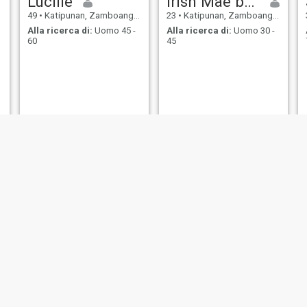
Lucille
Irish Mae balagot
49
•
Katipunan, Zamboanga del Norte, Filippine
23
•
Katipunan, Zamboanga del Norte, Filippine
Alla ricerca di:
Uomo 45 -
Alla ricerca di:
Uomo 30 -
60
45
lucia
Cieciel
49
•
Katipunan, Zamboanga del Norte, Filippine
33
•
Katipunan, Zamboanga del Norte, Filippine