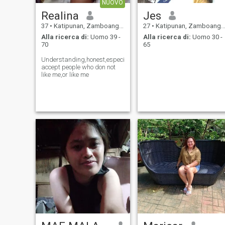
NUOVO
Realina
Jes
37
•
Katipunan, Zamboanga del Norte, Filippine
27
•
Katipunan, Zamboanga del Norte, Filippine
Alla ricerca di:
Uomo 39 -
Alla ricerca di:
Uomo 30 -
70
65
Understanding,honest,especially
accept people who don not
like me,or like me