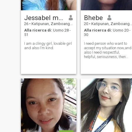
Jessabel mucas
Bhebe
26
•
Katipunan, Zamboanga del Norte, Filippine
20
•
Katipunan, Zamboanga del Norte, Filippine
Alla ricerca di:
Uomo 28 -
Alla ricerca di:
Uomo 20 -
51
30
I am a clingy girl, lovable girl
I need person who want to
and also I'm kind.
accept my situation now,and
also I need respectful,
helpful, seriousness, then
God First,,