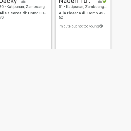
Jacky
Naden Tubio
30
•
Katipunan, Zamboanga del Norte, Filippine
51
•
Katipunan, Zamboanga del Norte, Filippine
Alla ricerca di:
Uomo 30 -
Alla ricerca di:
Uomo 45 -
70
62
Im cute but not too young😘
SUCCESSIVO
Jen Divinagracia
18
•
Katipunan, Zamboanga del Norte, Filippine