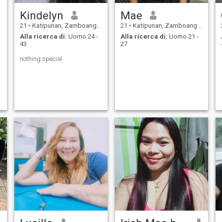
Kindelyn
Mae
21
•
Katipunan, Zamboanga del Norte, Filippine
21
•
Katipunan, Zamboanga del Norte, Filippine
Alla ricerca di:
Uomo 24 -
Alla ricerca di:
Uomo 21 -
43
27
nothing special