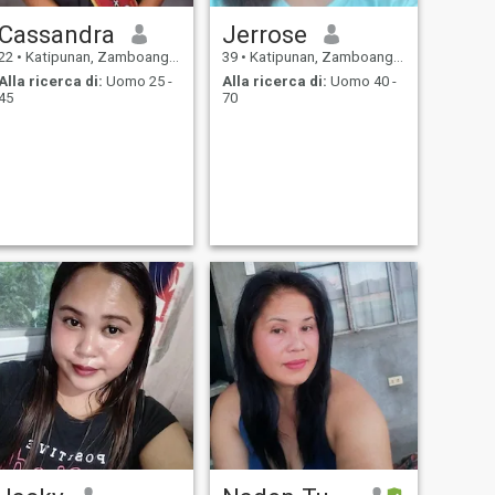
Cassandra
Jerrose
22
•
Katipunan, Zamboanga del Norte, Filippine
39
•
Katipunan, Zamboanga del Norte, Filippine
Alla ricerca di:
Uomo 25 -
Alla ricerca di:
Uomo 40 -
45
70