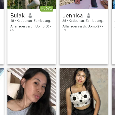
NUOVO
Bulak
Jennisa
48
•
Katipunan, Zamboanga del Norte, Filippine
25
•
Katipunan, Zamboanga del Norte, Filippine
Alla ricerca di:
Uomo 50 -
Alla ricerca di:
Uomo 27 -
65
51