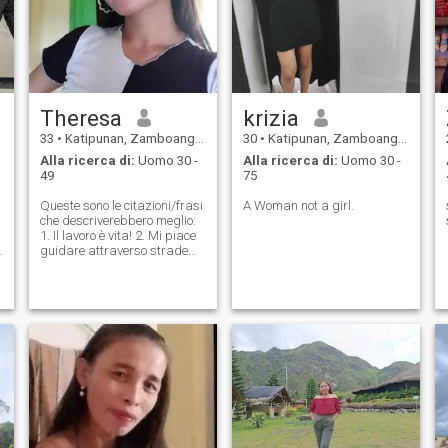
Theresa
krizia
33
•
Katipunan, Zamboanga del Norte, Filippine
30
•
Katipunan, Zamboanga del Norte, Filippine
Alla ricerca di:
Uomo 30 -
Alla ricerca di:
Uomo 30 -
49
75
Queste sono le citazioni/frasi
A Woman not a girl.
che descriverebbero meglio:
1. Il lavoro è vita! 2. Mi piace
guidare attraverso strade
panoramiche e ventose. 3. Le
piccole cose belle sono ciò che
rende la vita. Non ho bisogno
di una vita stravagante per
essere felice :) la vita è
semplice. Mi piace così. 4..
Sono una ragazza. Io non
fumo. Io non bevo. Non faccio
festa ogni fine settimana.
Non indosso trucco di circa 5
cm. 5. Una singola bugia
scoperta è sufficiente a
creare dubbi in ogni verità