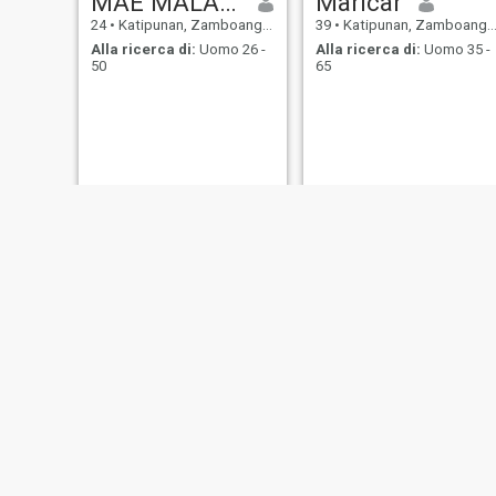
MAE MALANGOT
Maricar
24
•
Katipunan, Zamboanga del Norte, Filippine
39
•
Katipunan, Zamboanga del Norte, Filippine
Alla ricerca di:
Uomo 26 -
Alla ricerca di:
Uomo 35 -
50
65
NUOVO
Kathy
Minmin
18
•
Katipunan, Zamboanga del Norte, Filippine
27
•
Katipunan, Zamboanga del Norte, Filippine