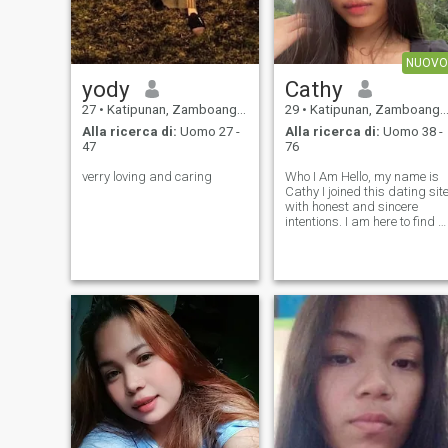
NUOVO
yody
Cathy
27
•
Katipunan, Zamboanga del Norte, Filippine
29
•
Katipunan, Zamboanga del Norte, Filippine
Alla ricerca di:
Uomo 27 -
Alla ricerca di:
Uomo 38 -
47
76
verry loving and caring
Who I Am Hello, my name is
Cathy I joined this dating sit
with honest and sincere
intentions. I am here to find a
real and serious relationship
not lies, not games, and not
hidden secrets. I live alone
and have been independent
for many years. I ha