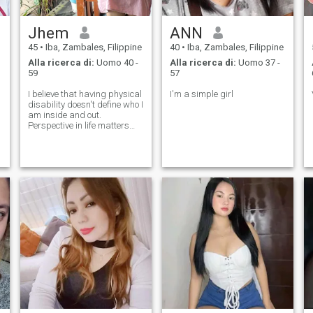
Jhem
ANN
45
•
Iba, Zambales, Filippine
40
•
Iba, Zambales, Filippine
Alla ricerca di:
Uomo 40 -
Alla ricerca di:
Uomo 37 -
59
57
I believe that having physical
I'm a simple girl
disability doesn't define who I
am inside and out.
Perspective in life matters
most and how you carry
yourself amidst all
challenges in life. As they
would always say Life is
really a Challenge. Please be
kind and just