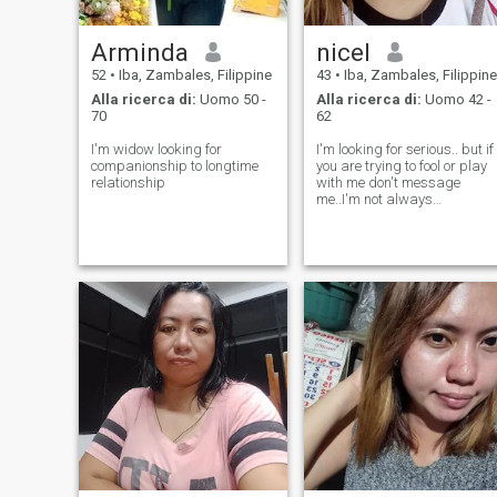
Arminda
nicel
52
•
Iba, Zambales, Filippine
43
•
Iba, Zambales, Filippine
Alla ricerca di:
Uomo 50 -
Alla ricerca di:
Uomo 42 -
70
62
I'm widow looking for
I'm looking for serious.. but if
companionship to longtime
you are trying to fool or play
relationship
with me don't message
me..I'm not always
here.email:
iamtiaragold@gmail.com
what's app+63
09186172469