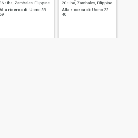
36
•
Iba, Zambales, Filippine
20
•
Iba, Zambales, Filippine
Alla ricerca di:
Uomo 39 -
Alla ricerca di:
Uomo 22 -
69
40
SUCCESSIVO
Namayes
53
•
Iba, Zambales, Filippine