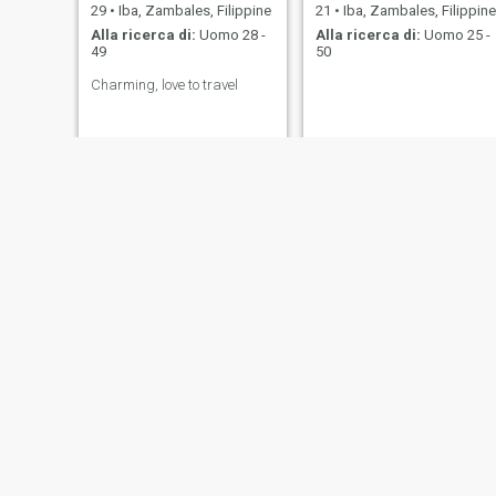
29
•
Iba, Zambales, Filippine
21
•
Iba, Zambales, Filippine
Alla ricerca di:
Uomo 28 -
Alla ricerca di:
Uomo 25 -
49
50
Charming, love to travel
servgdtrs
Narissa
37
•
Iba, Zambales, Filippine
50
•
Iba, Zambales, Filippine