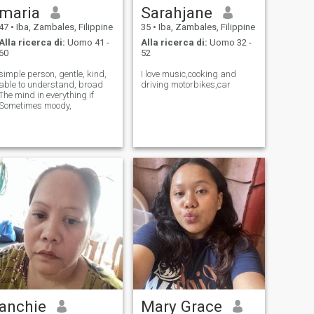
maria
Sarahjane
47
•
Iba, Zambales, Filippine
35
•
Iba, Zambales, Filippine
Alla ricerca di:
Uomo 41 -
Alla ricerca di:
Uomo 32 -
60
52
simple person, gentle, kind,
I love music,cooking and
able to understand, broad
driving motorbikes,car
The mind in everything if
Sometimes moody,
anchie
Mary Grace