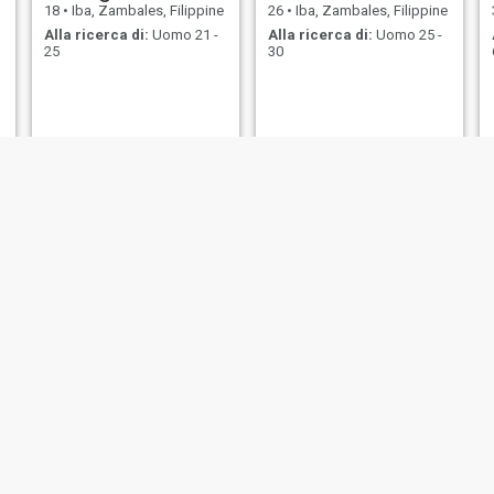
18
•
Iba, Zambales, Filippine
26
•
Iba, Zambales, Filippine
Alla ricerca di:
Uomo 21 -
Alla ricerca di:
Uomo 25 -
25
30
Biona
joy
18
•
Iba, Zambales, Filippine
26
•
Iba, Zambales, Filippine