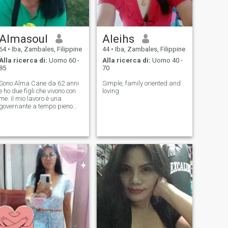
Almasoul
Aleihs
64
•
Iba, Zambales, Filippine
44
•
Iba, Zambales, Filippine
Alla ricerca di:
Uomo 60 -
Alla ricerca di:
Uomo 40 -
85
70
Sono Alma Cane da 62 anni
Simple, family oriented and
e ho due figli che vivono con
loving
me. il mio lavoro è una
governante a tempo pieno
sono molto modesta, con i
piedi per terra e sono brava
a cucinare, amorevole,
premurosa, sono aperta di
mente.