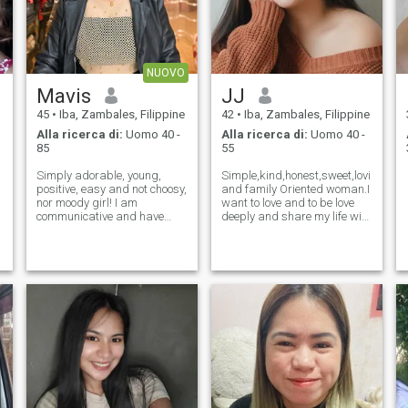
NUOVO
Mavis
JJ
45
•
Iba, Zambales, Filippine
42
•
Iba, Zambales, Filippine
Alla ricerca di:
Uomo 40 -
Alla ricerca di:
Uomo 40 -
85
55
Simply adorable, young,
Simple,kind,honest,sweet,loving,car
positive, easy and not choosy,
and family Oriented woman.I
nor moody girl! I am
want to love and to be love
,
communicative and have
deeply and share my life with
many good friends, but not
the especial man until the
so many close ones. I can say
rest of our life and accept me
I am very loyal in friendship
for who i am.Its better to
and relationship, I can't
know me more by yourself
stand cheating at all. I know
what it