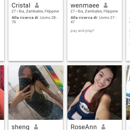
Cristal
wenmaee
27
•
Iba, Zambales, Filippine
27
•
Iba, Zambales, Filippine
Alla ricerca di:
Uomo 28 -
Alla ricerca di:
Uomo 27 -
70
47
pay and play?
sheng
RoseAnn