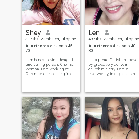
Shey
Len
33
•
Iba, Zambales, Filippine
49
•
Iba, Zambales, Filippine
Alla ricerca di:
Uomo 45 -
Alla ricerca di:
Uomo 40 -
70
80
I am honest, loving,thoughtful
I'm a proud Christian . save
and caring person, One man
by grace. very active in
Woman. I am working at
church ministry. I am a
Carenderia like selling fresh
trustworthy, intelligent , kind 
cook food just like in pictures
loyal honest, humble , caring,
I upload.Doing Birthday
loving understanding ,
parties decoration in
loveoutdoor sports. like
event.and selling clothes
hiking, biking , swimming
sometimes. I will spend my t
playing badminton,
marathon, z