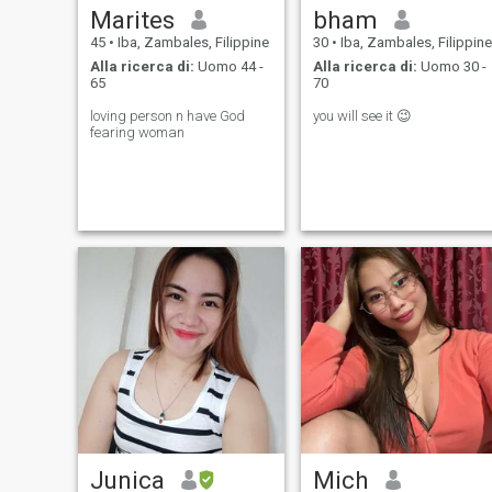
Marites
bham
45
•
Iba, Zambales, Filippine
30
•
Iba, Zambales, Filippine
Alla ricerca di:
Uomo 44 -
Alla ricerca di:
Uomo 30 -
65
70
loving person n have God
you will see it 😉
fearing woman
Junica
Mich