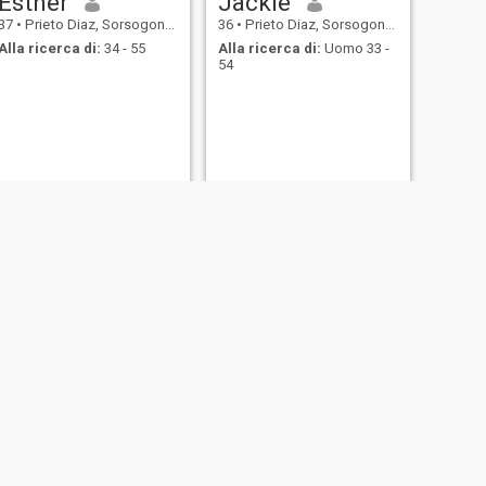
Esther
Jackie
37
•
Prieto Diaz, Sorsogon, Filippine
36
•
Prieto Diaz, Sorsogon, Filippine
Alla ricerca di:
34 - 55
Alla ricerca di:
Uomo 33 -
54
SUCCESSIVO
Ana
22
•
Prieto Diaz, Sorsogon, Filippine