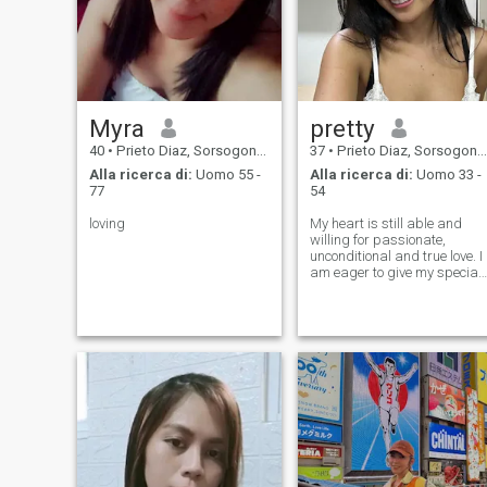
Myra
pretty
40
•
Prieto Diaz, Sorsogon, Filippine
37
•
Prieto Diaz, Sorsogon, Filippine
Alla ricerca di:
Uomo 55 -
Alla ricerca di:
Uomo 33 -
77
54
loving
My heart is still able and
willing for passionate,
unconditional and true love. I
am eager to give my special
one all I have in me -
tenderness, joy and affection
I believe in our meeting and i
our lucky fate. I am the one
who lives her life harmon