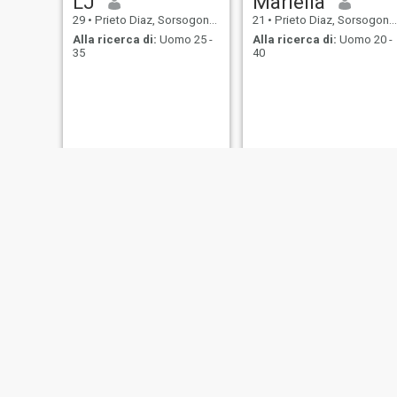
LJ
Mariella
29
•
Prieto Diaz, Sorsogon, Filippine
21
•
Prieto Diaz, Sorsogon, Filippine
Alla ricerca di:
Uomo 25 -
Alla ricerca di:
Uomo 20 -
35
40
Liza
Sandy
44
•
Prieto Diaz, Sorsogon, Filippine
33
•
Prieto Diaz, Sorsogon, Filippine