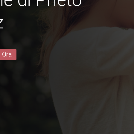
z
s Ora