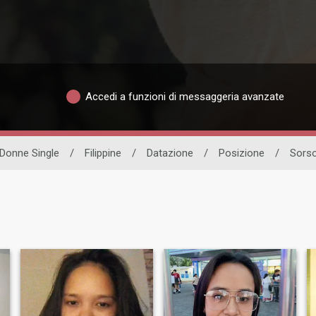
Accedi a funzioni di messaggeria avanzate
Donne Single
/
Filippine
/
Datazione
/
Posizione
/
Sors