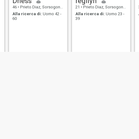
Dhess
regilyn
46
•
Prieto Diaz, Sorsogon, Filippine
21
•
Prieto Diaz, Sorsogon, Filippine
Alla ricerca di:
Uomo 42 -
Alla ricerca di:
Uomo 23 -
60
39
Becca
love
40
•
Prieto Diaz, Sorsogon, Filippine
42
•
Prieto Diaz, Sorsogon, Filippine