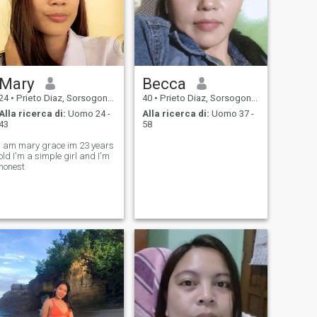
Mary
Becca
24
•
Prieto Diaz, Sorsogon, Filippine
40
•
Prieto Diaz, Sorsogon, Filippine
Alla ricerca di:
Uomo 24 -
Alla ricerca di:
Uomo 37 -
43
58
I am mary grace im 23 years
 I'm a simple girl and I'm
honest