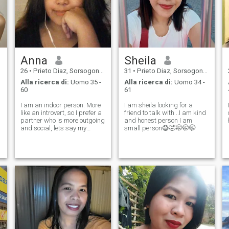
Anna
Sheila
26
•
Prieto Diaz, Sorsogon, Filippine
31
•
Prieto Diaz, Sorsogon, Filippine
Alla ricerca di:
Uomo 35 -
Alla ricerca di:
Uomo 34 -
60
61
I am an indoor person. More
I am sheila looking for a
like an introvert, so I prefer a
friend to talk with ..I am kind
old
partner who is more outgoing
and honest person I am
and social, lets say my
small person😅🤣🤭🤭🤭
opposite.
.
n