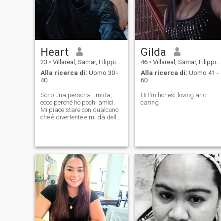
Heart
Gilda
23
•
Villareal, Samar, Filippine
46
•
Villareal, Samar, Filippine
Alla ricerca di:
Uomo 30 -
Alla ricerca di:
Uomo 41 -
40
60
Sono una persona timida,
Hi I'm honest,loving and
ecco perché ho pochi amici.
caring
Mi piace stare con qualcuno
che è divertente e mi dà delle
buone vibrazioni. Preferisco
passare il tempo con la mia
famiglia più che con un
amico, ma posso stare con
gli amici, ma ho scelto gli
amici responsabili. Mi piace
cucinare, e mi piace
mangiare. Amo i dolci i cibi
anche e i frutti di mare 😊