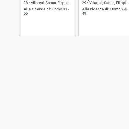
28
•
Villareal, Samar, Filippine
29
•
Villareal, Samar, Filippine
Alla ricerca di:
Uomo 31 -
Alla ricerca di:
Uomo 29 -
55
49
Irene
Prescila
24
•
Villareal, Samar, Filippine
31
•
Villareal, Samar, Filippine