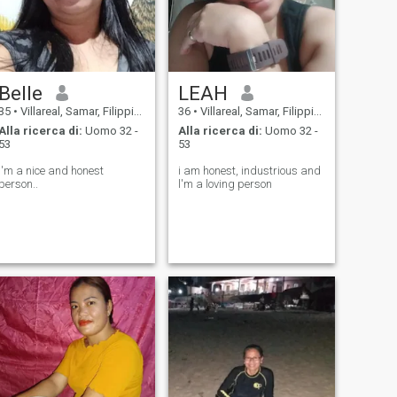
Belle
LEAH
35
•
Villareal, Samar, Filippine
36
•
Villareal, Samar, Filippine
Alla ricerca di:
Uomo 32 -
Alla ricerca di:
Uomo 32 -
53
53
I'm a nice and honest
i am honest, industrious and
person..
l'm a loving person