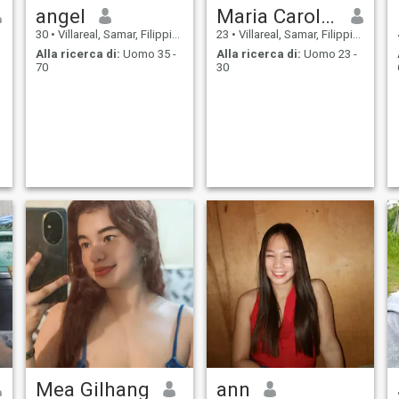
angel
Maria Caroline
30
•
Villareal, Samar, Filippine
23
•
Villareal, Samar, Filippine
Alla ricerca di:
Uomo 35 -
Alla ricerca di:
Uomo 23 -
70
30
Mea Gilhang
ann