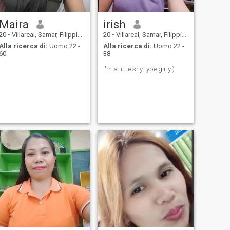
Maira
irish
20
•
Villareal, Samar, Filippine
20
•
Villareal, Samar, Filippine
Alla ricerca di:
Uomo 22 -
Alla ricerca di:
Uomo 22 -
60
38
I'm a little shy type girly:)