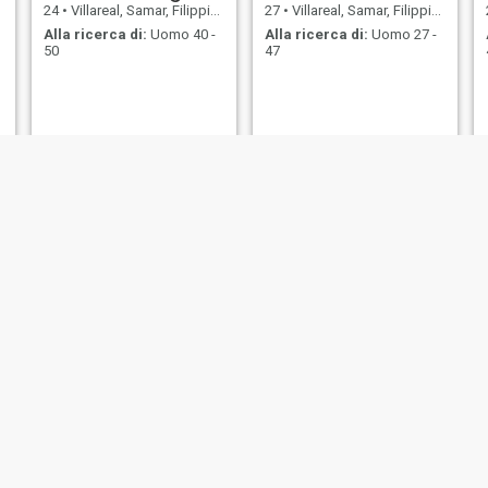
24
•
Villareal, Samar, Filippine
27
•
Villareal, Samar, Filippine
Alla ricerca di:
Uomo 40 -
Alla ricerca di:
Uomo 27 -
50
47
Manilene
chery
36
•
Villareal, Samar, Filippine
31
•
Villareal, Samar, Filippine