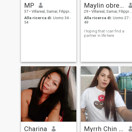
MP
Maylin obregon
37
•
Villareal, Samar, Filippine
29
•
Villareal, Samar, Filippine
Alla ricerca di:
Uomo 34 -
Alla ricerca di:
Uomo 27 -
54
49
I hoping that I can find a
partner in life here
Charina
Myrrh Chin Joyce