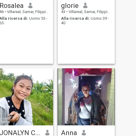
Rosalea
glorie
46
•
Villareal, Samar, Filippine
43
•
Villareal, Samar, Filippine
Alla ricerca di:
Uomo 55 -
Alla ricerca di:
Uomo 39 -
65
40
JONALYN CUTEYY
Anna