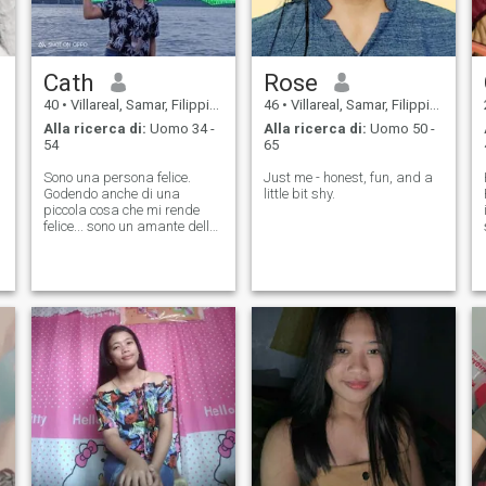
Cath
Rose
40
•
Villareal, Samar, Filippine
46
•
Villareal, Samar, Filippine
Alla ricerca di:
Uomo 34 -
Alla ricerca di:
Uomo 50 -
54
65
Sono una persona felice.
Just me - honest, fun, and a
Godendo anche di una
little bit shy.
.
piccola cosa che mi rende
felice... sono un amante della
natura. Una persona molto
dolce.