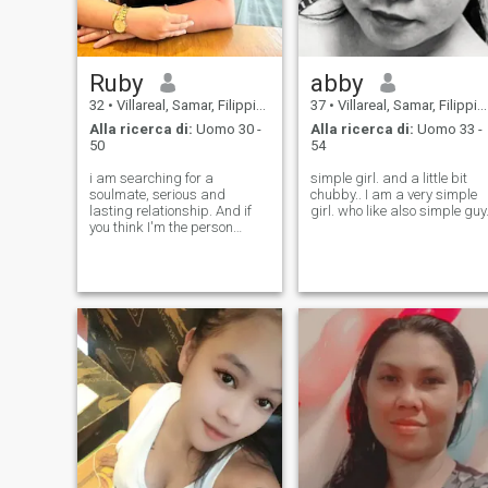
Ruby
abby
32
•
Villareal, Samar, Filippine
37
•
Villareal, Samar, Filippine
Alla ricerca di:
Uomo 30 -
Alla ricerca di:
Uomo 33 -
50
54
i am searching for a
simple girl. and a little bit
soulmate, serious and
chubby.. I am a very simple
lasting relationship. And if
girl. who like also simple guy
you think I'm the person
you're looking for then marry
me i want to have children
and with you forever.