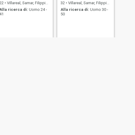
22
•
Villareal, Samar, Filippine
32
•
Villareal, Samar, Filippine
Alla ricerca di:
Uomo 24 -
Alla ricerca di:
Uomo 30 -
41
50
SUCCESSIVO
Aimy
20
•
Villareal, Samar, Filippine