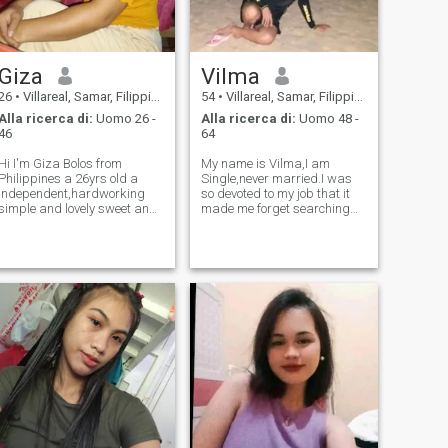
Giza
Vilma
26
•
Villareal, Samar, Filippine
54
•
Villareal, Samar, Filippine
Alla ricerca di:
Uomo 26 -
Alla ricerca di:
Uomo 48 -
46
64
Hi I'm Giza Bolos from
My name is Vilma,I am
Philippines a 26yrs old a
Single,never married.I was
independent,hardworking
so devoted to my job that it
simple and lovely sweet and
made me forget searching
caring person.
for a mate for life.I am a nice
woman,thrustworthy and
kind. I joined this site
believing that you are out
there for me,If you think I am
a match f