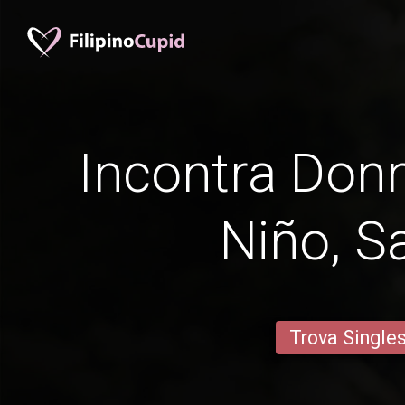
Incontra Donn
Niño, 
Trova Single