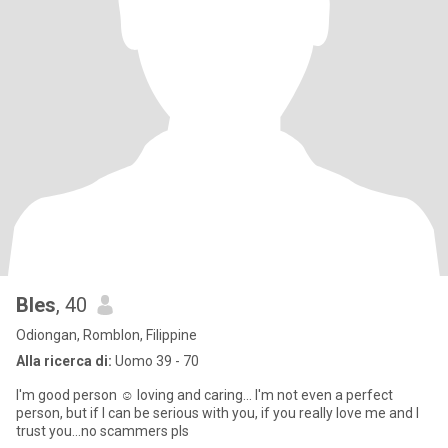
Bles
, 40
Odiongan, Romblon, Filippine
Alla ricerca di:
Uomo 39 - 70
I'm good person ☺️ loving and caring... I'm not even a perfect
person, but if I can be serious with you, if you really love me and I
trust you...no scammers pls