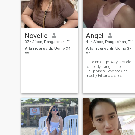
Novelle
Angel
37
•
Sison, Pangasinan, Filippine
41
•
Sison, Pangasinan, Filippine
Alla ricerca di:
Uomo 34 -
Alla ricerca di:
Uomo 37 -
55
57
Hello im angel 40 years old
currently living in the
Philippines i love cooking
mostly Filipino dishes