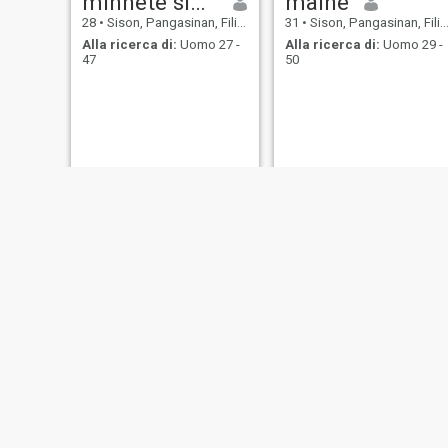
minnete sigrid
maine
28
•
Sison, Pangasinan, Filippine
31
•
Sison, Pangasinan, Filippine
Alla ricerca di:
Uomo 27 -
Alla ricerca di:
Uomo 29 -
47
50
Rosie
37
•
Sison, Pangasinan, Filippine