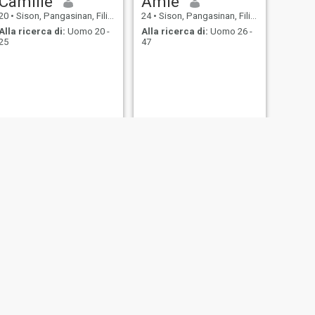
Camille
Amie
20
•
Sison, Pangasinan, Filippine
24
•
Sison, Pangasinan, Filippine
Alla ricerca di:
Uomo 20 -
Alla ricerca di:
Uomo 26 -
25
47
Migs
49
•
Sison, Pangasinan, Filippine