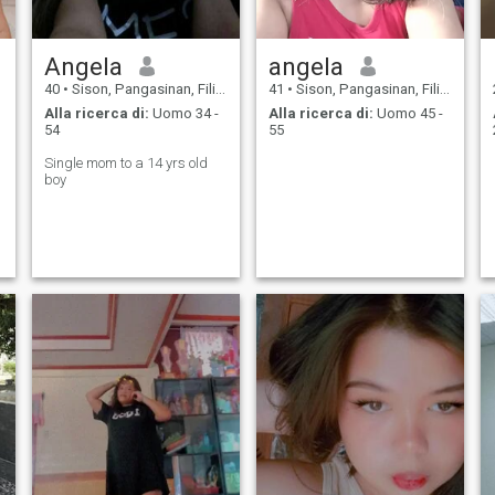
Angela
angela
40
•
Sison, Pangasinan, Filippine
41
•
Sison, Pangasinan, Filippine
Alla ricerca di:
Uomo 34 -
Alla ricerca di:
Uomo 45 -
54
55
Single mom to a 14 yrs old
boy