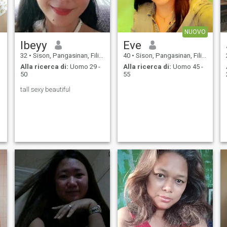
NUOVO
lbeyy
Eve
32
•
Sison, Pangasinan, Filippine
40
•
Sison, Pangasinan, Filippine
Alla ricerca di:
Uomo 29 -
Alla ricerca di:
Uomo 45 -
50
55
tall sexy beautiful