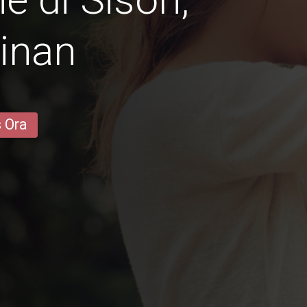
inan
s Ora