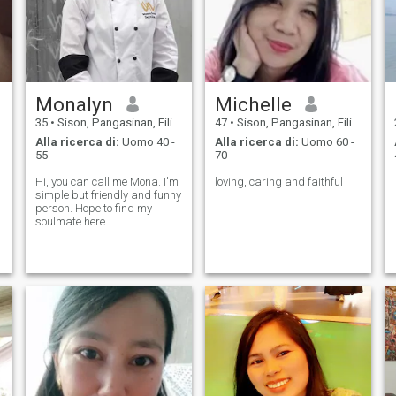
Monalyn
Michelle
35
•
Sison, Pangasinan, Filippine
47
•
Sison, Pangasinan, Filippine
Alla ricerca di:
Uomo 40 -
Alla ricerca di:
Uomo 60 -
55
70
Hi, you can call me Mona. I'm
loving, caring and faithful
simple but friendly and funny
person. Hope to find my
soulmate here.