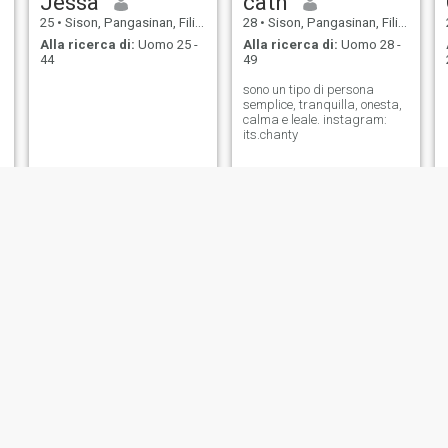
Jessa
cath
25
•
Sison, Pangasinan, Filippine
28
•
Sison, Pangasinan, Filippine
Alla ricerca di:
Uomo 25 -
Alla ricerca di:
Uomo 28 -
44
49
sono un tipo di persona
semplice, tranquilla, onesta,
calma e leale. instagram:
its.chanty
Jremz
Jiselle may
30
•
Sison, Pangasinan, Filippine
22
•
Sison, Pangasinan, Filippine