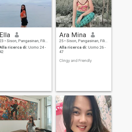
Ella
Ara Mina
23
•
Sison, Pangasinan, Filippine
25
•
Sison, Pangasinan, Filippine
Alla ricerca di:
Uomo 24 -
Alla ricerca di:
Uomo 26 -
42
47
Clingy and Friendly