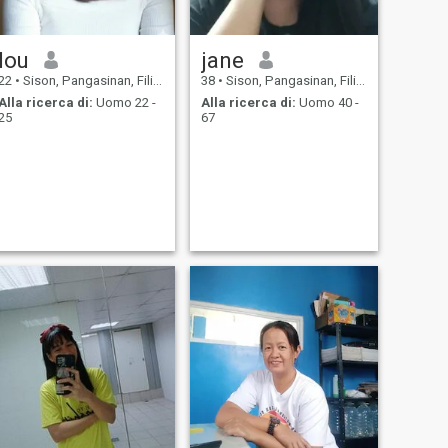
lou
jane
22
•
Sison, Pangasinan, Filippine
38
•
Sison, Pangasinan, Filippine
Alla ricerca di:
Uomo 22 -
Alla ricerca di:
Uomo 40 -
25
67