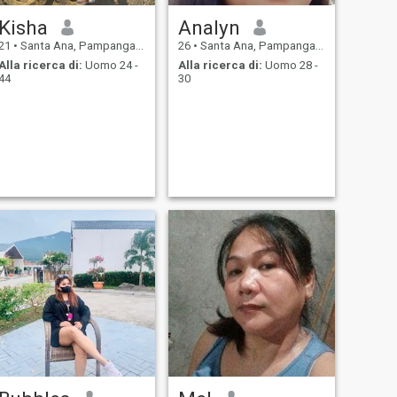
Kisha
Analyn
21
•
Santa Ana, Pampanga, Filippine
26
•
Santa Ana, Pampanga, Filippine
Alla ricerca di:
Uomo 24 -
Alla ricerca di:
Uomo 28 -
44
30