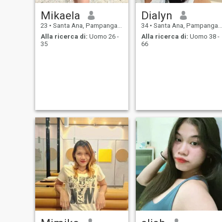
Mikaela
Dialyn
23
•
Santa Ana, Pampanga, Filippine
34
•
Santa Ana, Pampanga, Filippine
Alla ricerca di:
Uomo 26 -
Alla ricerca di:
Uomo 38 -
35
66