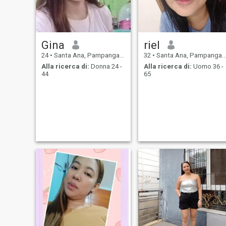
Gina
riel
24
•
Santa Ana, Pampanga, Filippine
32
•
Santa Ana, Pampanga, Filippine
Alla ricerca di:
Donna 24 -
Alla ricerca di:
Uomo 36 -
44
65