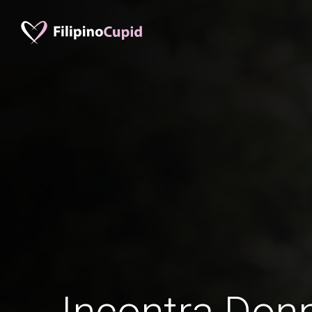
Incontra Donn