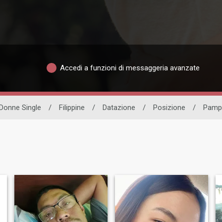
Accedi a funzioni di messaggeria avanzate
Donne Single
/
Filippine
/
Datazione
/
Posizione
/
Pamp