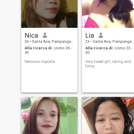
Nica
Lia
26
•
Santa Ana, Pampanga, Filippine
23
•
Santa Ana, Pampanga, Filippine
Alla ricerca di:
Uomo 26 -
Alla ricerca di:
Uomo 23 -
45
30
Nessuna risposta
Very sweet girl, caring and
funny