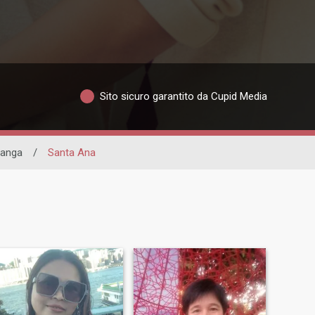
Sito sicuro garantito da Cupid Media
anga
/
Santa Ana