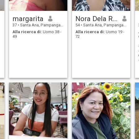
margarita
Nora Dela Rosa
37
•
Santa Ana, Pampanga, Filippine
54
•
Santa Ana, Pampanga, Filippine
Alla ricerca di:
Uomo 38 -
Alla ricerca di:
Uomo 19 -
49
72