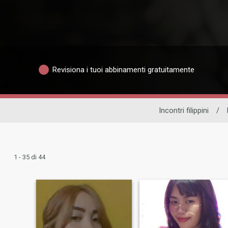
Revisiona i tuoi abbinamenti gratuitamente
Incontri filippini
/
1 - 35 di 44