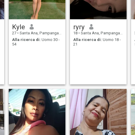
Kyle
ryry
27
•
Santa Ana, Pampanga, Filippine
18
•
Santa Ana, Pampanga, Filippine
Alla ricerca di:
Uomo 30 -
Alla ricerca di:
Uomo 18 -
54
21