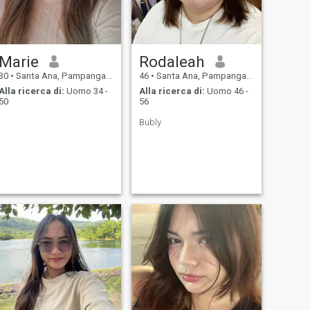
Marie
Rodaleah
30
•
Santa Ana, Pampanga, Filippine
46
•
Santa Ana, Pampanga, Filippine
Alla ricerca di:
Uomo 34 -
Alla ricerca di:
Uomo 46 -
50
56
Bubly