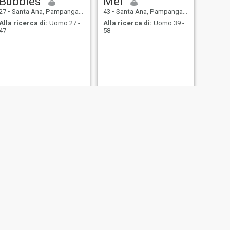
Bubbles
Mel
27
•
Santa Ana, Pampanga, Filippine
43
•
Santa Ana, Pampanga, Filippine
Alla ricerca di:
Uomo 27 -
Alla ricerca di:
Uomo 39 -
47
58
SUCCESSIVO
lita
32
•
Santa Ana, Pampanga, Filippine