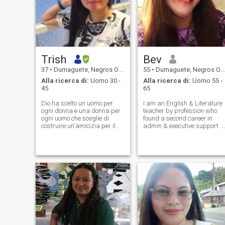
Trish
Bev
37
•
Dumaguete, Negros Oriental, Filippine
55
•
Dumaguete, Negros Oriental, Filippine
Alla ricerca di:
Uomo 30 -
Alla ricerca di:
Uomo 55 -
45
65
Dio ha scelto un uomo per
I am an English & Literature
ogni donna e una donna per
teacher by profession who
ogni uomo che sceglie di
found a second career in
costruire un'amicizia per il
admin & executive support. I
matrimonio. Infermiera di
love long walks, the beach,
professione. Tipo di persona:
spontaneous road trips, a
- Orientata alla famiglia -
clean & organized home,
persona semplice - senza
movies, conversations, foray
speranza romantica -
in nature, and health
amante del caffè - amante
della natura - ama viaggiare
- ama andare in resort di
montagna/spiaggia - non va
al bar/night club - relazione
a lungo termine - Dio teme -
attratto da persone alte e
bianche. Conosci me prima