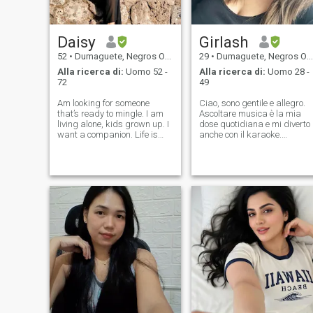
Daisy
Girlash
52
•
Dumaguete, Negros Oriental, Filippine
29
•
Dumaguete, Negros Oriental, Filippine
Alla ricerca di:
Uomo 52 -
Alla ricerca di:
Uomo 28 -
72
49
Am looking for someone
Ciao, sono gentile e allegro.
that’s ready to mingle. I am
Ascoltare musica è la mia
living alone, kids grown up. I
dose quotidiana e mi diverto
want a companion. Life is
anche con il karaoke.
short, share it to someone u
Apprezzo l'onestà e la
love, have fun, eat and enjoy.
gentilezza tanto quanto un
Am a good Christian woman
grande senso dell'umorismo.
who believes that
Il mio partner ideale è attento
relationship with God is more
e ambizioso e ama creare
importa
buoni ricordi. Un partner
rispettoso, temuto da dio e
orientato alla famiglia. Non
vedo l'ora di incontrare
qualcuno per una relazione 
lungo termine.