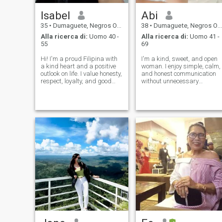
Isabel
Abi
35
•
Dumaguete, Negros Oriental, Filippine
38
•
Dumaguete, Negros Oriental, Filippine
Alla ricerca di:
Uomo 40 -
Alla ricerca di:
Uomo 41 -
55
69
Hi! I'm a proud Filipina with
I'm a kind, sweet, and open
a kind heart and a positive
woman. I enjoy simple, calm,
outlook on life. I value honesty,
and honest communication
respect, loyalty, and good
without unnecessary
communication. I enjoy
complications. Respect and
simple things like spending
a normal human attitude are
time with family, going to the
important to me. I don't like
beach, watching movies, and
lies, omissions, or sudden
trying new experience
changes in communication. I
love to