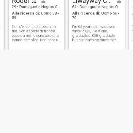
Rodelita
Liwayway Carias
29
•
Dumaguete, Negros Oriental, Filippine
64
•
Dumaguete, Negros Oriental, Filippine
Alla ricerca di:
Uomo 38 -
Alla ricerca di:
Uomo 56 -
59
70
a
Non c'è niente di speciale in
I'm 65 years old, widowed
me. Non aspettarti troppe
since 2003, live alone,
cose da me. Io sono solo una
graduated BSE graduate
donna semplice. Non sono un
but not teaching since then
e
uomo. Sono qui in cerca di
because my late husband is
una relazione seria che
a jealous type of person, I
voglia sistemarsi un giorno,
love music, planting flowers
un giorno. Preferisco uno che
and vegetables, love to cook,
e' disposto a incontrare la
sewing damaged clothes for
donna che ama, anche se
myself,
deve attraversare l'oceano.
(per conoscersi). (Per
conoscerci). Mi piace che ci
aggiorniamo a vicenda. Mi
chiama prima di andare a
dormire e quando si sveglia.
Mi piace essere l'unica con
cui parla mentre ci
conosciamo. Se non gli
piaccio, allora e' il momento
di aprirsi e cercare qualcun
altro. Capisco che tutti qui
Jo Ann
Irish
dentro siano un'opzione, ma
spero che tu capisca che non
34
•
Dumaguete, Negros Oriental, Filippine
35
•
Dumaguete, Negros Oriental, Filippine