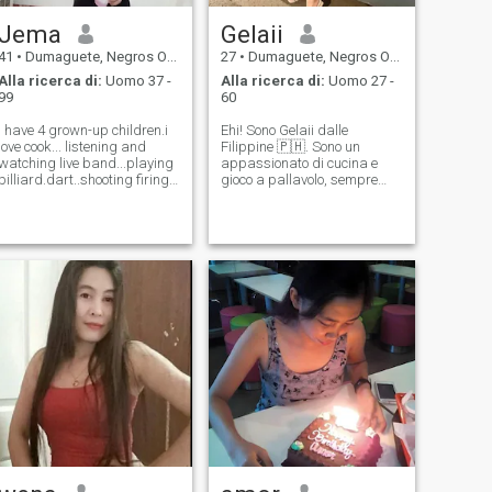
Jema
Gelaii
41
•
Dumaguete, Negros Oriental, Filippine
27
•
Dumaguete, Negros Oriental, Filippine
Alla ricerca di:
Uomo 37 -
Alla ricerca di:
Uomo 27 -
99
60
I have 4 grown-up children.i
Ehi! Sono Gelaii dalle
love cook... listening and
Filippine 🇵🇭. Sono un
watching live band...playing
appassionato di cucina e
billiard.dart..shooting firing
gioco a pallavolo, sempre
range...love to go disco in
pronto a provare cose nuove
once a week
ed esplorare il mondo che mi
.gardening.snorkeling..swimming
circonda. Quando non sono
.i like to go to
di buon umore, mi potete
beach....travelling
trovare indulgere nel mio
photography . Reading mot
amore per le attività
all'aperto e nelle faccende
domestiche, sia che si tratti
di escursioni in montagna o
di provare nuove ricette in
cucina. Sto cercando
qualcuno che condivida il mio
senso di avventura e
curiosità, qualcuno che
possa farmi ridere e
sfidarmi in tutti i modi giusti.
Collegiamoci e vediamo dove
ci porta questo viaggio! 😊✨