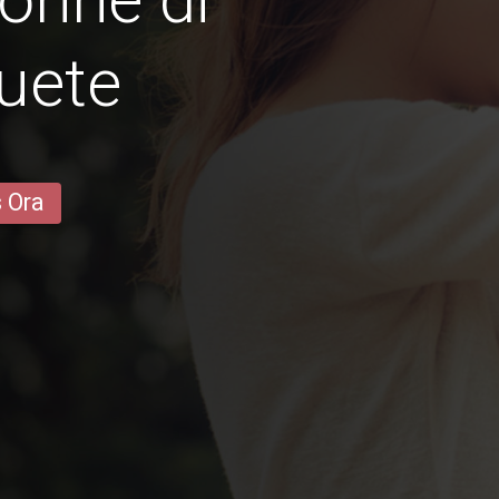
uete
s Ora