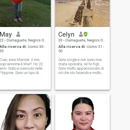
May
Celyn
22
•
Dumaguete, Negros Oriental, Filippine
33
•
Dumaguete, Negros Oriental, Filippine
Alla ricerca di:
Uomo 30 -
Alla ricerca di:
Uomo 31 -
55
50
Ciao, sono Maricel, il mio
Sono single e non sono mai
soprannome è Marf. Ho 22
stata sposata, né ho figli.
anni. Nato e cresciuto nelle
Sono molto appassionato di
Filippine. Sono un tipo di
ciò che sto facendo e molto
persona ammorbidita, sì,
probabilmente sono cose
piccole cose possono ferirmi.
all'aperto che mi piace
Sono amabile, premuroso,
trascorrere molto tempo in
comprensivo, persona che
natura. Sono una persona
lavora sodo e soprattutto
molto gentile e comprensiva.
rispettosa. Amo viaggiare,
Amo parlare e far sorridere e
guardare film e,
ridere alcune persone. Tendo
naturalmente, ascoltare
ad essere una persona molto
musica motivazionale. Sono
attiva quando in termini di
single, e sono nuovo in questo
salute e forma. Mi definisco
sito cercando di trovare la
una persona molto calma,
mia metà migliore. Per
ottimista e positiva sulla vita.
essere precisi, sto cercando
Non mi piacciono i drammi