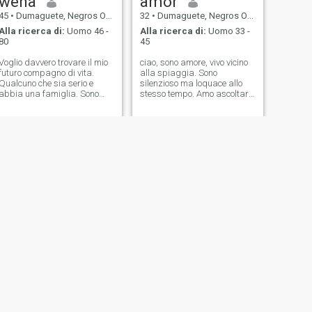
wena
amor
45
•
Dumaguete, Negros Oriental, Filippine
32
•
Dumaguete, Negros Oriental, Filippine
Alla ricerca di:
Uomo 46 -
Alla ricerca di:
Uomo 33 -
80
45
Voglio davvero trovare il mio
ciao, sono amore, vivo vicino
futuro compagno di vita.
alla spiaggia. Sono
Qualcuno che sia serio e
silenzioso ma loquace allo
abbia una famiglia. Sono
stesso tempo. Amo ascoltare
molto orientata alla famiglia.
delle belle canzoni. Penso di
Adoro legare spirito e
essere divertente
persone care. Ho una figlia
specialmente quando parlo
che vive con me. Adoro i
nel mio dialetto locale. E'
bambini. Voglio davvero
difficile fare una bella
trovare la mia anima
battuta in inglese. Amo i
gemella. Sono una persona
bambini, ho praticamente
molto dolce, amorevole e
cresciuto i miei nipoti e le mie
compassionevole. Lavoro solo
nipoti. Sono stato un genitore
come pasticciere. E sono una
senza essere predatore~ e
madre single di mia figlia.
ora sono stanco hahahaha,
Sono sempre grata e felice
kiddin'. Non sono attivo su
anche se ho già una figlia. Il
questa app, non sono anche
mio passato è una lezione e
un abbonato. Ho finito le cose
sto lavorando sodo per
da dire. Buona fortuna a noi
sostenere mia figlia da sola
nel trovare quello giusto.
SUCCESSIVO
Jessie
30
•
Dumaguete, Negros Oriental, Filippine