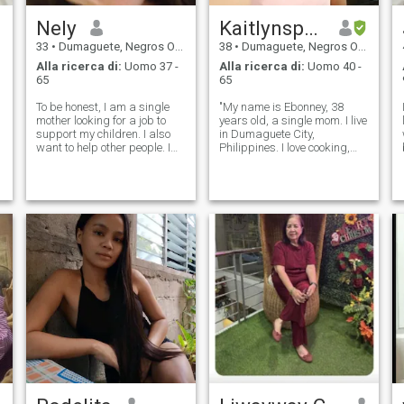
Nely
Kaitlynspark
33
•
Dumaguete, Negros Oriental, Filippine
38
•
Dumaguete, Negros Oriental, Filippine
Alla ricerca di:
Uomo 37 -
Alla ricerca di:
Uomo 40 -
65
65
To be honest, I am a single
"My name is Ebonney, 38
mother looking for a job to
years old, a single mom. I live
support my children. I also
in Dumaguete City,
want to help other people. I
Philippines. I love cooking,
am hoping to find true love
though only Filipino food. I
someday. I tried this site
also love the sea and
hoping to meet someone I can
swimming pools. In my free
work for and also help. I am
time, I like to walk, jog, or
willing to work hard, ev
work out at home without any
equipm