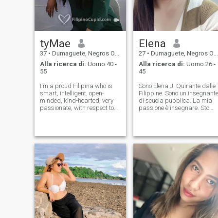
di giudicare.
tyMae
Elena
37
•
Dumaguete, Negros Oriental, Filippine
27
•
Dumaguete, Negros Oriental, Filippine
Alla ricerca di:
Uomo 40 -
Alla ricerca di:
Uomo 26 -
55
45
I'm a proud Filipina who is
Sono Elena J. Quirante dalle
smart, intelligent, open-
Filippine. Sono un insegnant
minded, kind-hearted, very
di scuola pubblica. La mia
passionate, with respect to
passione è insegnare. Sto
the opposite, honest, with
cercando una relazione a
sense of humor, nature lover,
lungo termine che porti al
out-going, and loves to travel.
matrimonio. Se cerchi una
I'm good at conversation and
moglie leale, gentile e fedele,
I'd love to write respo
allora non esitare a
mandarmi un messaggio.