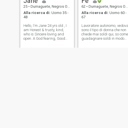
Jane
Fe
25
•
Dumaguete, Negros Oriental, Filippine
62
•
Dumaguete, Negros Oriental, Filippine
Alla ricerca di:
Uomo 35 -
Alla ricerca di:
Uomo 60 -
48
67
Hello, I'm Jane 24 yrs old , I
Lavoratore autonomo, vedov
am Honest & trusty, kind,
sono il tipo di donna che non
who is Sincere loving and
chiede mai soldi qui, so come
open. A God fearing, Good
guadagnare soldi in modo
listener & Caring person,
gentile. Non voglio coinvolger
Also I'm very understanding.
i soldi in una relazione. Sono
And I love cooking, I'm not
una donna timorata di Dio,
here for games. Rater for lies.
perche' credo fermamente
So if you interested & wa
che ci sia una vita dopo la
morte.
Mary
geneth
42
•
Dumaguete, Negros Oriental, Filippine
24
•
Dumaguete, Negros Oriental, Filippine