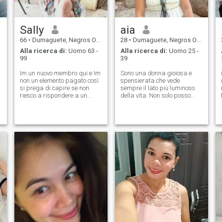
Sally
aia
66
•
Dumaguete, Negros Oriental, Filippine
28
•
Dumaguete, Negros Oriental, Filippine
Alla ricerca di:
Uomo 63 -
Alla ricerca di:
Uomo 25 -
99
39
Im un nuovo membro qui e Im
Sono una donna gioiosa e
non un elemento pagato così
spensierata che vede
si prega di capire se non
sempre il lato più luminoso
riesco a rispondere a un
della vita. Non solo posso
libero-stati come bene. Un po'
preparare piatti appetitosi in
di me, io sono 63 anni ma mi
cucina, ma ho anche una
aspetto sicuramente più
visione ottimistica delle
giovani della mia età. Io sono
relazioni. Sono qui per il
un pensionato insegnante.
lungo periodo e desideroso di
Rimasta vedova a partire
trovare qualcuno che voglia
dal 1999. E non è mai stato in
costruire qualcosa di
un rapporto di nuovo da
significativo. Condividiamo
allora. Mi piace cucinare,
risate, avventure e pasti
a
ballare e cantare.
deliziosi insieme!