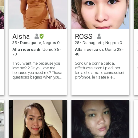
Aisha
ROSS
35
•
Dumaguete, Negros Oriental, Filippine
28
•
Dumaguete, Negros Oriental, Filippine
Alla ricerca di:
Uomo 36 -
Alla ricerca di:
Uomo 28 -
70
48
1.You want me because you
Sono una donna calda,
love me? 2.Or you love me
affettuosa e con i piedi per
because you need me? Those
terra che ama le connessioni
questions begins when you
profonde, le risate e le
involved into a relationship....
semplici gioie della vita.
Every girI needs a man who
Apprezzo l'amore, la lealtà e
is matured enough to deal
la fede in Dio, credendo che
s
about life, a real one with
una relazione forte sia
purest intention...A man
costruita sulla fiducia, il
rispetto e il sostegno
incrollabile. Adoro coccolare e
ho la priorità di rimanere
attivi e sani attraverso lo
yoga e il jogging. Allo stesso
tempo, ho un lato forte e
indipendente – sono una
donna determinata,