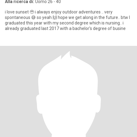
Alla ricerca di:
Uomo 26 - 40
i love sunset 🥹 i always enjoy outdoor adventures .. very
spontaneous 😅 so yeah 🙌 hope we get along in the future.. btw I
graduated this year with my second degree which is nursing.. i
already graduated last 2017 with a bachelor's degree of busine