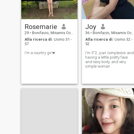
Rosemarie
Joy
29
•
Bonifacio, Misamis Occidental, Filippine
36
•
Bonifacio, Misamis Occidental, Filippine
Alla ricerca di:
Uomo 31 -
Alla ricerca di:
Uomo 32 -
57
52
I'm a country girl♥️
I'm 5"3 , pair complexion and
having a lettle pretty face
and sexy body. and very
simple woman