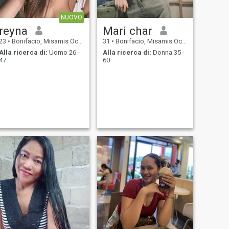
NUOVO
reyna
Mari char
23
•
Bonifacio, Misamis Occidental, Filippine
31
•
Bonifacio, Misamis Occidental, Filippine
Alla ricerca di:
Uomo 26 -
Alla ricerca di:
Donna 35 -
47
60