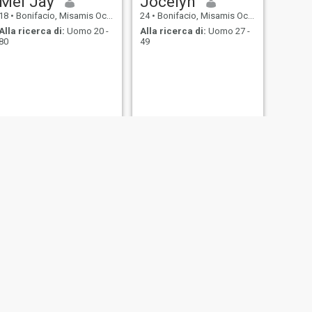
Mel Jay
Jocelyn
18
•
Bonifacio, Misamis Occidental, Filippine
24
•
Bonifacio, Misamis Occidental, Filippine
Alla ricerca di:
Uomo 20 -
Alla ricerca di:
Uomo 27 -
80
49
SUCCESSIVO
bernadeth
37
•
Bonifacio, Misamis Occidental, Filippine