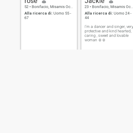
rose
Jackie
52
•
Bonifacio, Misamis Occidental, Filippine
23
•
Bonifacio, Misamis Occidental, Filippine
Alla ricerca di:
Uomo 55 -
Alla ricerca di:
Uomo 24 -
67
44
I'm a dancer and singer, ver
protective and kind hearted,
caring , sweet and lovable
woman ☺️☺️
Shela
Jhey Anne
25
•
Bonifacio, Misamis Occidental, Filippine
25
•
Bonifacio, Misamis Occidental, Filippine