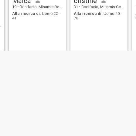
Maica
cristine
19
•
Bonifacio, Misamis Occidental, Filippine
31
•
Bonifacio, Misamis Occidental, Filippine
Alla ricerca di:
Uomo 22 -
Alla ricerca di:
Uomo 40 -
41
70
y
Lina Oril
Marimar
37
•
Bonifacio, Misamis Occidental, Filippine
26
•
Bonifacio, Misamis Occidental, Filippine