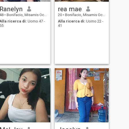
Ranelyn
rea mae
48
•
Bonifacio, Misamis Occidental, Filippine
20
•
Bonifacio, Misamis Occidental, Filippine
Alla ricerca di:
Uomo 47 -
Alla ricerca di:
Uomo 22 -
65
41