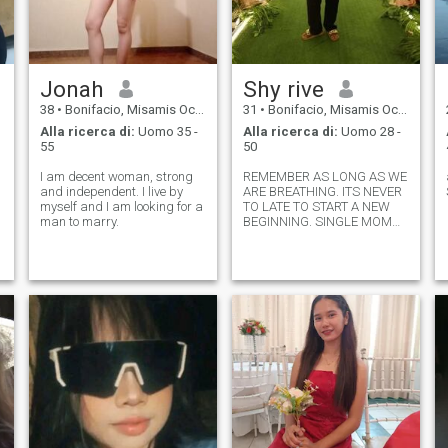
Jonah
Shy rive
38
•
Bonifacio, Misamis Occidental, Filippine
31
•
Bonifacio, Misamis Occidental, Filippine
Alla ricerca di:
Uomo 35 -
Alla ricerca di:
Uomo 28 -
55
50
I am decent woman, strong
REMEMBER AS LONG AS WE
and independent. I live by
ARE BREATHING. ITS NEVER
myself and I am looking for a
TO LATE TO START A NEW
man to marry.
BEGINNING. SINGLE MOM
W/ 2 KIDS