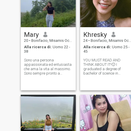
Mary
Khresky
20
•
Bonifacio, Misamis Occidental, Filippine
24
•
Bonifacio, Misamis Occidental, Filippine
Alla ricerca di:
Uomo 22 -
Alla ricerca di:
Uomo 25 -
38
45
Sono una persona
YOU MUST READ AND
appassionata ed entusiasta
THINK ABOUT IT!🙂 I
che ama la vita al massimo.
graduated a degree of
Sono sempre pronto a
bachelor of science in
divertirmi e sono sempre alla
criminology. i passed the
ricerca di nuovi modi per
Criminology Licensure
entrare in contatto con le
Examination. i’m a freelance
persone. Sono una persona
model, an athlete, and i join
gentile e amorevole che crede
every pageants and fashion
nel potere della connessione
shows. i’m an adventurous g
umana. Sono anche un po'
bella con il cervello, che è
sempre un bonus! 😉