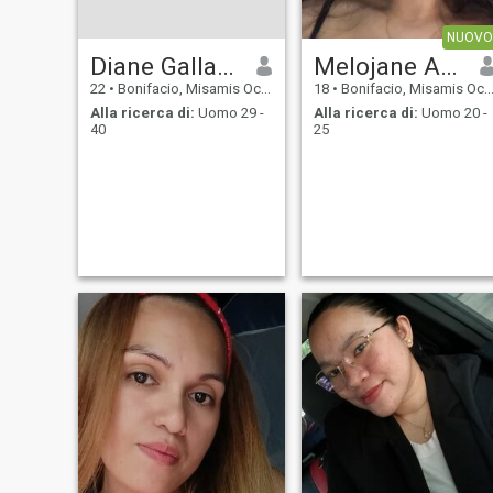
NUOVO
Diane Gallano
Melojane Alzate
22
•
Bonifacio, Misamis Occidental, Filippine
18
•
Bonifacio, Misamis Occidental, Filippine
Alla ricerca di:
Uomo 29 -
Alla ricerca di:
Uomo 20 -
40
25