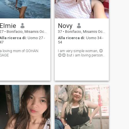
Elmie
Novy
27
•
Bonifacio, Misamis Occidental, Filippine
37
•
Bonifacio, Misamis Occidental, Filippine
Alla ricerca di:
Uomo 27 -
Alla ricerca di:
Uomo 34 -
47
54
a loving mom of GOHAN
I am very simple woman, 😊
SAGE
😊😊 but i am loving person..