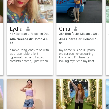
Lydia
Gina
48
•
Bonifacio, Misamis Occidental, Filippine
35
•
Bonifacio, Misamis Occidental, Filippine
Alla ricerca di:
Uomo 48 -
Alla ricerca di:
Uomo 37 -
65
64
simple living, easy to be with
my name is Gina 35 years
approachable, silent
old serious honest caring
type.matured and I avoid
loving and I'm here for
conflicts drama, I just wanna
looking my friend my best
live simple contented of what
friend my lover and my future
I have, I'm widowed I have
husband. I'm here in a
2grown up and I have 8years
serious looking I'm not
old that live with me. now I
interested for playing games
am the mother the father, sol
I'm hoping I can found one
only one here an