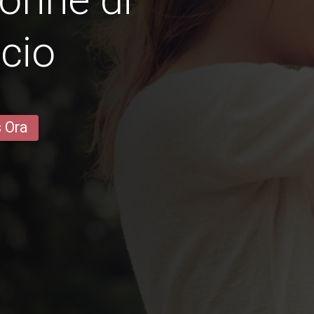
cio
s Ora