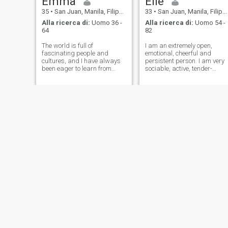
Emma
Elle
35
•
San Juan, Manila, Filippine
33
•
San Juan, Manila, Filippine
Alla ricerca di:
Uomo 36 -
Alla ricerca di:
Uomo 54 -
64
82
The world is full of
I am an extremely open,
fascinating people and
emotional, cheerful and
cultures, and I have always
persistent person. I am very
been eager to learn from
sociable, active, tender-
them. When I moved to the UK
hearted, caring and
in 2022, I found myself
passionate. I live guided wit
surrounded by new
my own principles and I am
traditions, perspectives, and
open to new experiences and
ways of life, which was both
new feelings. I am able to
exciting and challengin
love unconditio
Sarina
Nelida
25
•
San Juan, Manila, Filippine
75
•
San Juan, Manila, Filippine