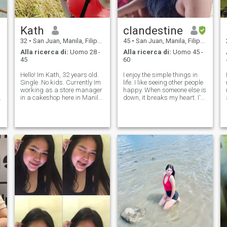
Kath
clandestine
32
•
San Juan, Manila, Filippine
45
•
San Juan, Manila, Filippine
Alla ricerca di:
Uomo 28 -
Alla ricerca di:
Uomo 45 -
45
60
Hello! Im Kath, 32 years old.
I enjoy the simple things in
Single .No kids. Currently Im
life. I like seeing other people
working as a store manager
happy. When someone else is
in a cakeshop here in Manila.
down, it breaks my heart. I've
Hoping to find my lifetime
been through lots of pain, yet
partner here. A serious one.
it has made me stronger. Life
Not into fling or something.
has thrown me so much
I'm more on outdoors like
challenge, but somehow, God
beach, ca
made me throug