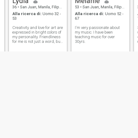
Lydia
Melanie
36
•
San Juan, Manila, Filippine
53
•
San Juan, Manila, Filippine
Alla ricerca di:
Uomo 32 -
Alla ricerca di:
Uomo 52 -
53
67
Creativity and love for art are
I'm very passionate about
expressed in bright colors of
my music. I have been
my personality. Friendliness
teaching music for over
for me is not just a word, but
30yrs.
a sincere desire to support
h
and help others.
Quinn
Joyce
29
•
San Juan, Manila, Filippine
41
•
San Juan, Manila, Filippine