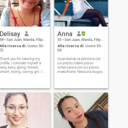
Delisay
Anna
38
•
San Juan, Manila, Filippine
33
•
San Juan, Manila, Filippine
Alla ricerca di:
Uomo 50 -
Alla ricerca di:
Uomo 30 -
72
69
Thank you for viewing my
Guardando la persona con
profile. I consider myself a
cui posso ridere posso
sexy, easy going, honest,
scherzare e con cui posso
smart, loving, caring girl. I
invecchiare. Nessuna bugia,
believe that you can feel the
nessun dramma. Sono una
sweetness in my eyes. My
persona semplice che dico e
friends say that I am like an
ti rispondo la verità... tutto
apple. Sweet and lovely.
quello che mi chiedi. . Non sto
Although I am young, I know
cercando un ragazzo ricco e
wh
non ho bisogno di cose di
lusso. Possiamo essere ricchi
insieme con amore e denaro.
Ma se già sei ricco, buono
per te.