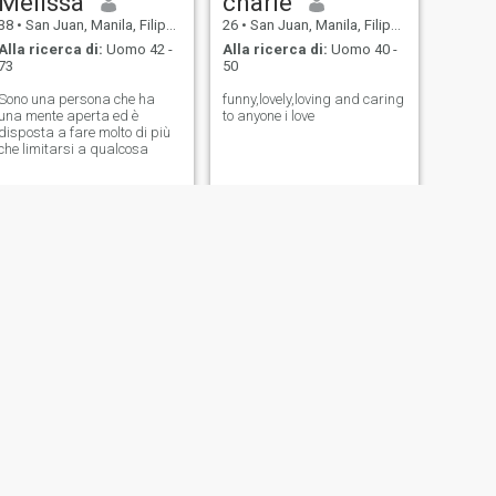
Melissa
charie
38
•
San Juan, Manila, Filippine
26
•
San Juan, Manila, Filippine
Alla ricerca di:
Uomo 42 -
Alla ricerca di:
Uomo 40 -
73
50
Sono una persona che ha
funny,lovely,loving and caring
una mente aperta ed è
to anyone i love
disposta a fare molto di più
che limitarsi a qualcosa
SUCCESSIVO
darleen
26
•
San Juan, Manila, Filippine