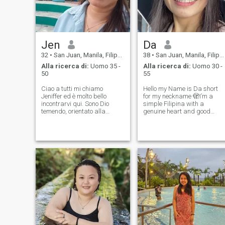
Jen
Da
32
•
San Juan, Manila, Filippine
38
•
San Juan, Manila, Filippine
Alla ricerca di:
Uomo 35 -
Alla ricerca di:
Uomo 30 -
50
55
Ciao a tutti mi chiamo
Hello my Name is Da short
Jeniffer ed è molto bello
for my neckname 🫣I’m a
incontrarvi qui. Sono Dio
simple Filipina with a
temendo, orientato alla
genuine heart and good
famiglia, donna onesta,
intentions. I believe that a
dolce, amorevole, premurosa,
strong heart. Relationship is
semplice, gentile, divertente,
built on trust, honesty,
ama suonare gli strumenti,
respect, and consistent effort
comprensione, facile da
from both people. I may be
usare e responsabile. Amo
soft-hearted
anche guidare in moto. Darò
tutto il mio cuore e la mia vita
al mio Adamo 🥰 Dio
benedica nella nostra ricerca
😇