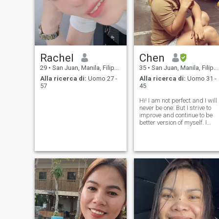
Rachel
Chen
29
•
San Juan, Manila, Filippine
35
•
San Juan, Manila, Filippine
Alla ricerca di:
Uomo 27 -
Alla ricerca di:
Uomo 31 -
57
45
Hi! I am not perfect and I will
never be one. But I strive to
improve and continue to be
better version of myself. I
have my good and bad trait
I am aware of that. I am
looking for someone who is
very open to communicate
and let's grow together! I a