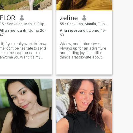
FLOR
zeline
25
•
San Juan, Manila, Filippine
55
•
San Juan, Manila, Filippine
Alla ricerca di:
Uomo 26 -
Alla ricerca di:
Uomo 49 -
47
63
Hi, if you really want to know
Widow, and nature lover.
me, dont be hesitate to send
Always up for an adventure
me a message or call me
and finding joy in the little
anytime you want it's my
things. Passionate about
pleasure to know you as well
hiking, exploring the great
as long as you are genuine
outdoors, and making
person, By the way I live in
lasting memories with my
Mindanao one of the island
family. Looking for
here in the Philippines and i
meaningful connections and
shared experiences.