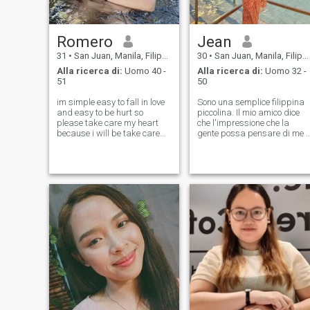
Romero
Jean
31
•
San Juan, Manila, Filippine
30
•
San Juan, Manila, Filippine
Alla ricerca di:
Uomo 40 -
Alla ricerca di:
Uomo 32 -
51
50
im simple easy to fall in love
Sono una semplice filippina
and easy to be hurt so
piccolina. Il mio amico dice
please take care my heart
che l'impressione che la
because i will be take care
gente possa pensare di me è
also with u forever i hope that
che io sia poco amichevole e
i will find the one for me the
snob, specialmente quando
other piece of my heart .. love
non sorrido ho l'aura di una
to getting to know u much
persona Ma lei ha detto che
better im new here so
quando sorrido sono la
persona più gentile hahaha
spetta a te scoprire se è vero
😅 In realtà sono solo una
persona tranquilla e
riservata, ma in realtà sono
A me piacciono le cose
semplici. Sono facile da
sorridere, specialmente con
le persone che amo. Lavoro
sodo, so come occuparmi
della casa, pulire, cucinare,
ecc. E al momento non sono