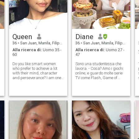
Queen
Diane
36
•
San Juan, Manila, Filippine
36
•
San Juan, Manila, Filippine
Alla ricerca di:
Uomo 35 -
Alla ricerca di:
Uomo 27 -
60
47
Do you like smart women
Sono una studentessa che
who prefer to achieve a lot
lavora. - Cosa? Amo i giochi
with their mind, character
online, e guardo molte serie
and perseverance? I am one
TV come Flash, Game of
s
of them. Life has prepared
Thrones e molte altre. Non
many different challenges for
sono una persona infantile,
me, but I easily overcome
sono molto matura. Ho già
them and move on. I have a
vissuto molte cose nella vita,
strong character, I always
quindi so cosa è giusto e
know wh
cosa è sbagliato. Sono una
persona a cui piace
divertirsi. Anche se alcuni
potrebbero vedermi come
una ragazzina, sono
davvero una donna
adorabile. Adoro giocare su
Steam, leggere e-book e