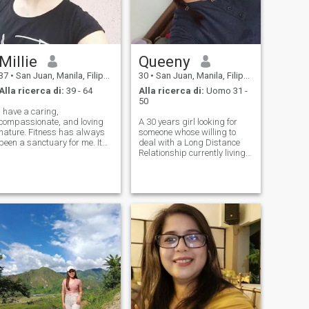
Millie
Queeny
37
•
San Juan, Manila, Filippine
30
•
San Juan, Manila, Filippine
Alla ricerca di:
39 - 64
Alla ricerca di:
Uomo 31 -
50
I have a caring,
compassionate, and loving
A 30 years girl looking for
nature. Fitness has always
someone whose willing to
been a sanctuary for me. It
deal with a Long Distance
gives me strength both in
Relationship currently living
body and mind, allowing me
in the PHILIPPINES. Simple
to escape the pressures of
and cheerful, I prefer quiet
life and reconnect with
conversations over parties.
myself. Life has led me
I'm family-oriented, God-
through moments of deep
fearing, and ready to love tru