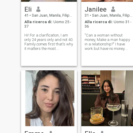
nel mio Paese. Lavoro
Eli
Janilee
all'estero. - Cosa? Chiedimi
di piu' se sei interessato.
41
•
San Juan, Manila, Filippine
31
•
San Juan, Manila, Filippine
Alla ricerca di:
Uomo 25 -
Alla ricerca di:
Uomo 31 -
37
36
Hi! For a clarification, I am
"Can a woman without
only 24 years only and not 40.
money, Make a man happy
Family comes first that's why
in a relationship?" I have
it matters the most.
work but have no money.
Considering myself as
"Breadwinner" I just want to
simple yet genuine one. I am
have someone who can shar
not a good pretender and liar
my good and bad times in
because I am afraid to do
life. Someone who I can give
such things because every li
my love and trust. Someone
who I c