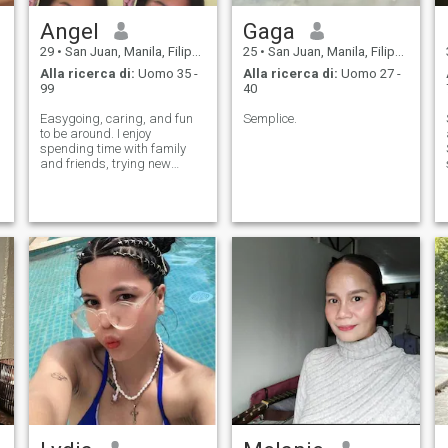
Angel
Gaga
29
•
San Juan, Manila, Filippine
25
•
San Juan, Manila, Filippine
Alla ricerca di:
Uomo 35 -
Alla ricerca di:
Uomo 27 -
99
40
Easygoing, caring, and fun
Semplice.
to be around. I enjoy
spending time with family
and friends, trying new
things, and appreciating
e
life’s little joys. Hoping to meet
someone kind, sincere, and
ready for a meaningful
relationship.