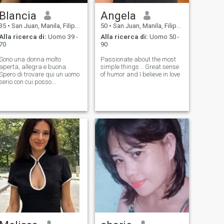
Blancia
Angela
35
•
San Juan, Manila, Filippine
50
•
San Juan, Manila, Filippine
Alla ricerca di:
Uomo 39 -
Alla ricerca di:
Uomo 50 -
70
90
Sono una donna molto
Passionate about the most
aperta, allegra e buona.
simple things .. Great sense
Spero di trovare qui un uomo
of humor and I believe in love
serio con cui posso
condividere la mia vita e
creare la nostra famiglia. So
come farti sentire al settimo
cielo, perche' ho il mio metodo
segreto per farlo. Se tu sei il
mio uomo posso fare tutto il
possibile per il bene della
nostra felicità e ricchezza,
perché sono profondamente
fedele. Sono una hostess
buona e attenta. - Sì.