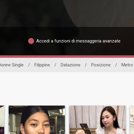
Accedi a funzioni di messaggeria avanzate
Donne Single
/
Filippine
/
Datazione
/
Posizione
/
Metro