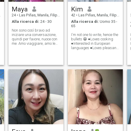
Maya
Kim
24
•
Las Piñas, Manila, Filippine
42
•
Las Piñas, Manila, Filippine
Alla ricerca di:
24 - 30
Alla ricerca di:
Uomo 35 -
65
Non sono così bravo ad
iniziare una conversazione,
I'm not one to write, hence the
quindi per favore, nuoce con
bullets 😁 ●Loves cooking
me. Amo viaggiare, amo le
●Interested in European
escursioni, la spiaggia, amo
languages ●Loves pleasant
la natura. Amo cucinare,
surprises ●Understanding
a
guardare film, a volte amo
to a certain extent ●Faithful
uscire ma trascorro la
●Loves singing ●Values
maggior parte del mio tempo
family ●Caring and
al chiuso , mi piace cantare e
thoughtful ●Altruistic (can't
ballare davanti allo specchio
help i
con me stesso come il
pubblico haha. Ho ancora
molta personalità che sono
sicuro che amerai e questo
per te da conoscere.😉