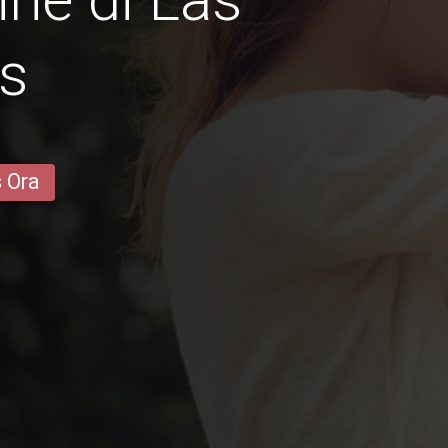
as
s Ora