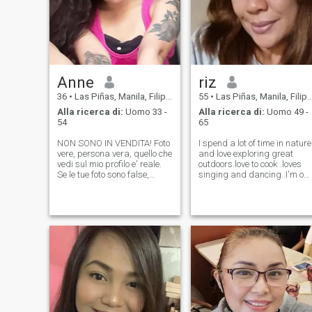
Anne
riz
36
•
Las Piñas, Manila, Filippine
55
•
Las Piñas, Manila, Filippine
Alla ricerca di:
Uomo 33 -
Alla ricerca di:
Uomo 49 -
54
65
NON SONO IN VENDITA! Foto
I spend a lot of time in nature
vere, persona vera, quello che
and love exploring great
vedi sul mio profilo e' reale.
outdoors.love to cook .loves
Se le tue foto sono false,
singing and dancing..I'm on
passa!! Sono io sul mio
here to find a friend or a long
profilo, mi piace inviare foto
term relationship I can settle
per aggiornarle, quindi se
down and built a life togethe
siete finti non sprecate tempo
with.when I'm not
a vicenda.
working,I'm usually out