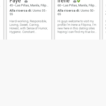
Faye
Irene
45
•
Las Piñas, Manila, Filippine
60
•
Las Piñas, Manila, Filippine
Alla ricerca di:
Uomo 35 -
Alla ricerca di:
Uomo 50 -
55
65
Hard-working, Responsible,
Hi guys welcome to visit my
Loving, Sweet, Caring,
profile I'm Irene a Filipina, I'm
Honest, with Sense of Humor,
new here in this dating sites
Hygienic. Constant
hoping I can find my true love
communication and being
he 5re . I'm simple , family
open to each other is very
oriented, kind, honest, loving
important. Loves to travel,
and with a big heart.. I'm a
proud of being with his
born again Christian, a God
partner. My love language
fearing ..
according to priority:
Ella
nhora
44
•
Las Piñas, Manila, Filippine
54
•
Las Piñas, Manila, Filippine