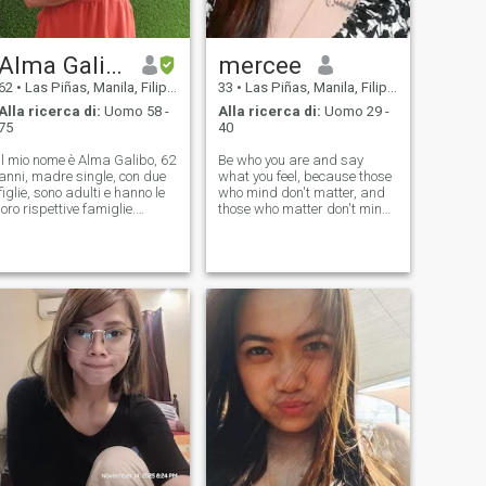
Alma Galibo
mercee
62
•
Las Piñas, Manila, Filippine
33
•
Las Piñas, Manila, Filippine
Alla ricerca di:
Uomo 58 -
Alla ricerca di:
Uomo 29 -
75
40
Il mio nome è Alma Galibo, 62
Be who you are and say
anni, madre single, con due
what you feel, because those
figlie, sono adulti e hanno le
who mind don't matter, and
loro rispettive famiglie.
those who matter don't mind
Quanto a me, sono onesto,
..I live with my family and I'm
affidabile, allegro,
the third of my siblings. I love
nonostante le difficoltà della
to travel, but I don't have a
vita. Adoro viaggiare,
partner to travel with all the
camminare, ballare,
time. I have comp
cucinare, posso anche
cantare solo per te,
sdraiarmi sulla spiaggia, e
fare le faccende domestiche.
Non ti pentirai se scegli me,
sono affettuoso e
appassionato. Molto
ordinata a casa e pulita,
sono una ragazza semplice.
Sono una cristiana credente
e frequentatrice di chiesa,
sono una signora decente e