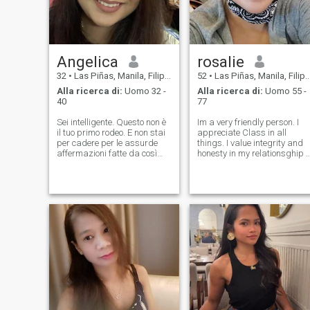
Angelica
rosalie
32
•
Las Piñas, Manila, Filippine
52
•
Las Piñas, Manila, Filippine
Alla ricerca di:
Uomo 32 -
Alla ricerca di:
Uomo 55 -
40
77
Sei intelligente. Questo non è
Im a very friendly person. I
il tuo primo rodeo. E non stai
appreciate Class in all
per cadere per le assurde
things. I value integrity and
affermazioni fatte da così
honesty in my relationsghip I
tanti dei profili su questo sito.
love
Quindi ecco una prospettiva
nature..mountrains,rivers,s
rinfrescante: La verità. Io
of running
pago le bollette. Sono così
water,lake,beach,seashores,r
brutto nella geografia locale
For whatever reason..Moon
che, la prima volta che ho
watc
fatto un giro in barca per
galera, ero convinto di aver
finalmente lasciato Luzon.
Difficile no Sono una donna
onesta, con una carriera
decente e valori forti. Così
mentre potrei raccontarvi
storie dei miei viaggi a Parigi
o come assomiglio a