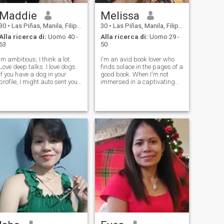
dolce.
Maddie
Melissa
30
•
Las Piñas, Manila, Filippine
30
•
Las Piñas, Manila, Filippine
Alla ricerca di:
Uomo 40 -
Alla ricerca di:
Uomo 29 -
63
50
Im ambitious, I think a lot.
I'm an avid book lover who
Love deep talks. I love dogs.
finds solace in the pages of a
If you have a dog in your
good book. When I'm not
profile, I might auto sent you
immersed in a captivating
 like. I enjoy the beach, love
novel, I enjoy spending
outdoor chills but only when
quality time with my nieces
the weather is perfect. I love
and nephews, making the
to eat japanese food.
most of those precious
Watching movie is t
moments that bring joy to my
life. On the w