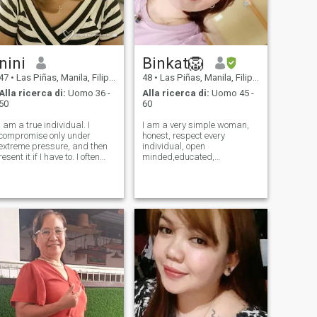
nini
Binkat🦁
47
•
Las Piñas, Manila, Filippine
48
•
Las Piñas, Manila, Filippine
Alla ricerca di:
Uomo 36 -
Alla ricerca di:
Uomo 45 -
50
60
I am a true individual. I
I am a very simple woman,
compromise only under
honest, respect every
extreme pressure, and then
individual, open
resent it if I have to. I often
minded,educated,
attract attention by being
independent, loves to cook
different, but this action often
and eat, trustworthy, hate
meets my "performance
liars and pretentious guy, I
needs." More often, I am
am very sweet and loves to
simply too involved in my own
cuddle, caring, I respect and
intere
value relationship, and desi