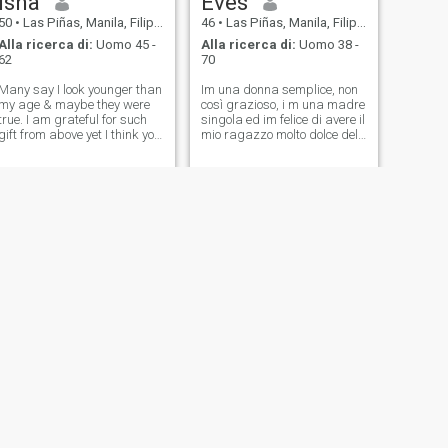
Isha
Eves
50
•
Las Piñas, Manila, Filippine
46
•
Las Piñas, Manila, Filippine
Alla ricerca di:
Uomo 45 -
Alla ricerca di:
Uomo 38 -
62
70
Many say I look younger than
Im una donna semplice, non
my age & maybe they were
così grazioso, i m una madre
true. I am grateful for such
singola ed im felice di avere il
gift from above yet I think you
mio ragazzo molto dolce del
just got to see it yourself to
bambino dal rapporto
prove it's true . Anyway for
passato che ha fallito, è
me looks are not that
7year vecchio lasciare con
important compare to
me, lavoro come un sarto per
character & personality. I'm
tanti anni, lavoro all'estero
a
anche prima dell'ultimo
2010..for ora im qui nel mio
paese...mi chiamo evelyn
cercate di trovare...per
maggiori informazioni...
SUCCESSIVO
Jewel
32
•
Las Piñas, Manila, Filippine