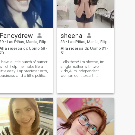
Fancydrew
sheena
39
•
Las Piñas, Manila, Filippine
33
•
Las Piñas, Manila, Filippine
Alla ricerca di:
Uomo 58 -
Alla ricerca di:
Uomo 31 -
70
51
i have a little bunch of humor
Hello there! I'm sheena, im
which help me make life a
single mother with two
little easy. I appreciater arts,
kids,& im independent
business and a little politics.
woman dont to earth
I dont like dwelling in
person..and I believe in
negativity, and I believe that
treating a woman with
every human by nature is
kindness, respect, and
good, we just have to give
genuine care..I'm here to find
them a second chance.
a connection with someone
who appreciates a true
gentlem