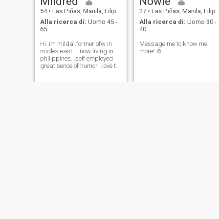
Mildred
Nowie
54
•
Las Piñas, Manila, Filippine
27
•
Las Piñas, Manila, Filippine
Alla ricerca di:
Uomo 45 -
Alla ricerca di:
Uomo 30 -
65
40
Hi..im milda..former ofw in
Message me to know me
midles east ....now living in
more! ☺️
philippines...self employed
great sence of humor ..love to
injoy life... adventurous and
travelling knowledgeable,
fun to be with... faithfull,
caring loving very underst
Hayidi
Shey
24
•
Las Piñas, Manila, Filippine
47
•
Las Piñas, Manila, Filippine