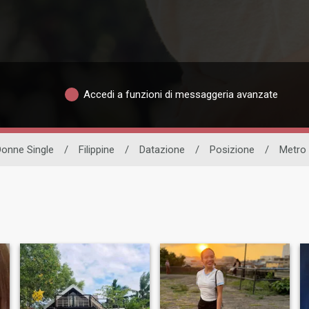
Accedi a funzioni di messaggeria avanzate
onne Single
/
Filippine
/
Datazione
/
Posizione
/
Metro 