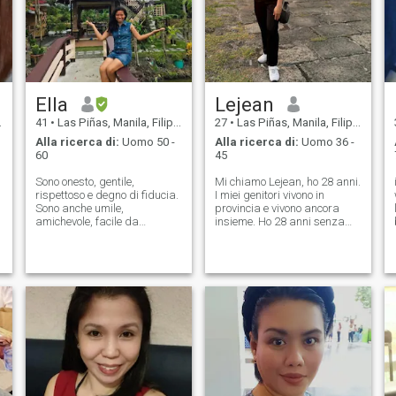
Ella
Lejean
41
•
Las Piñas, Manila, Filippine
27
•
Las Piñas, Manila, Filippine
Alla ricerca di:
Uomo 50 -
Alla ricerca di:
Uomo 36 -
60
45
Sono onesto, gentile,
Mi chiamo Lejean, ho 28 anni.
rispettoso e degno di fiducia.
I miei genitori vivono in
Sono anche umile,
provincia e vivono ancora
amichevole, facile da
insieme. Ho 28 anni senza
frequentare e premurosa.
esperienza di avere un
Sono una persona orientata
ragazzo in tutta la mia vita e
r
alla famiglia, indipendente e
spero di poter trovare un
con un atteggiamento
uomo qui nell'app di incontri.
positivo. Amo cucinare cibi
Un uomo serio che non chiede
sani. Amo ballare, andare in
foto cattive. Non sono qui per
bicicletta, correre e fare
foto esplicite e argomenti che
esercizi ogni giorno per
non otterrai mai solo a causa
diventare fisicamente in
dei tuoi discorsi dolci e delle
forma e in salute. Non ho
tue vuote promesse, non
nulla di più prezioso da
sprecare il mio tempo.
offrirti, per ora, ma ti amero'
Apprezzo un partner gentile,
incondizionatamente, mi
leale, onesto, avventuroso,