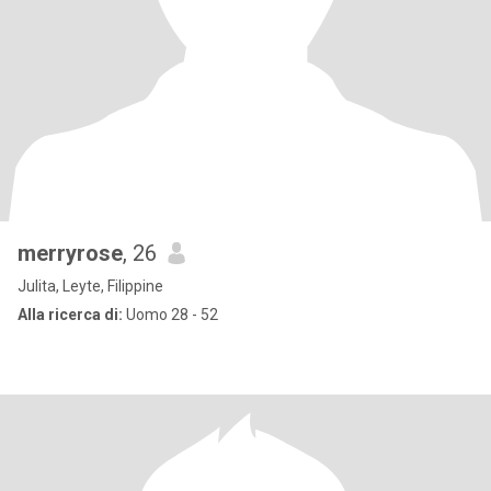
merryrose
, 26
Julita, Leyte, Filippine
Alla ricerca di:
Uomo 28 - 52