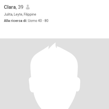
Clara
, 39
Julita, Leyte, Filippine
Alla ricerca di:
Uomo 40 - 80