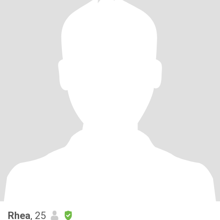
Rhea
, 25