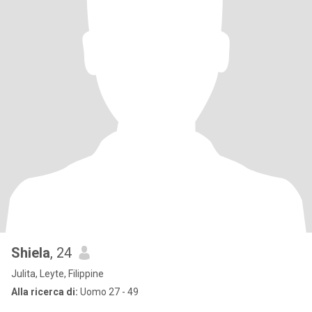
Shiela
, 24
Julita, Leyte, Filippine
Alla ricerca di:
Uomo 27 - 49